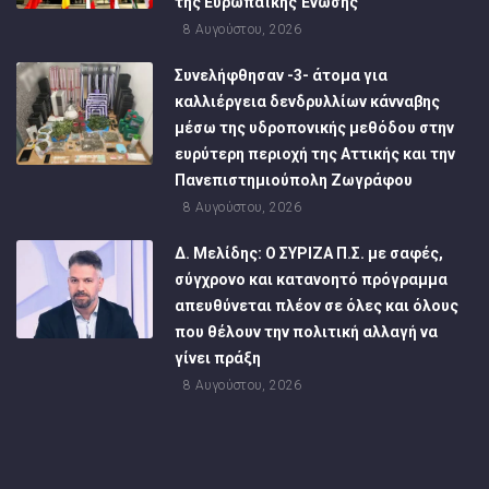
της Ευρωπαϊκής Ένωσης
8 Αυγούστου, 2026
Συνελήφθησαν -3- άτομα για
καλλιέργεια δενδρυλλίων κάνναβης
μέσω της υδροπονικής μεθόδου στην
ευρύτερη περιοχή της Αττικής και την
Πανεπιστημιούπολη Ζωγράφου
8 Αυγούστου, 2026
Δ. Μελίδης: Ο ΣΥΡΙΖΑ Π.Σ. με σαφές,
σύγχρονο και κατανοητό πρόγραμμα
απευθύνεται πλέον σε όλες και όλους
που θέλουν την πολιτική αλλαγή να
γίνει πράξη
8 Αυγούστου, 2026