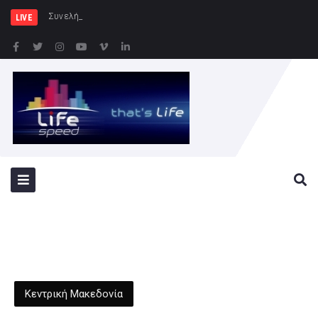
Συνελήφθησαν -3- άτομα για κ
LIVE
Κεντρική Μακεδονία