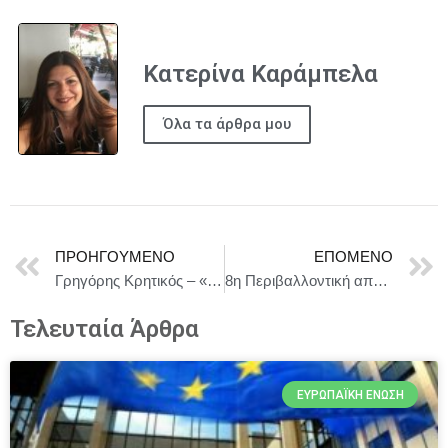
Κατερίνα Καράμπελα
Όλα τα άρθρα μου
ΠΡΟΗΓΟΎΜΕΝΟ
ΕΠΌΜΕΝΟ
Γρηγόρης Κρητικός – «New York’s Funny Man» στο Θέατρο Ελεύθερη Έκφραση την Παρασκευή 4 Ιουλίου
8η Περιβαλλοντική απόΔραση του Ομίλου Attica στη Ρόδο
Τελευταία Άρθρα
ΕΥΡΩΠΑΪΚΉ ΈΝΩΣΗ