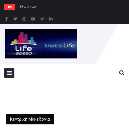
Εξωδικαστικός Μηχανισμός: Άνω τ
LIVE
Κεντρική Μακεδονία