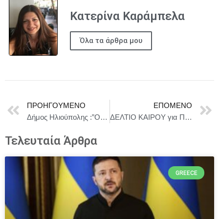
Κατερίνα Καράμπελα
Όλα τα άρθρα μου
ΠΡΟΗΓΟΎΜΕΝΟ
ΕΠΌΜΕΝΟ
Δήμος Ηλιούπολης :”O Δήμος συμβάλλει ως γέφυρα της Ευρωπαϊκής Καινοτομίας με την Τοπική Αυτοδιοίκηση”
ΔΕΛΤΙΟ ΚΑΙΡΟΥ για Πέμπτη 3/7
Τελευταία Άρθρα
GREECE