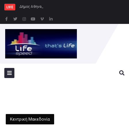
Δήμος Αθηναίων: Συνεχίζονται οι ε
LIVE
Κεντρική Μακεδονία