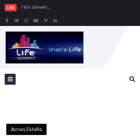
Γάζα: Δήλωση της Ύπατης Εκπροσώπου εξ
LIVE
Δυτική Ελλάδα