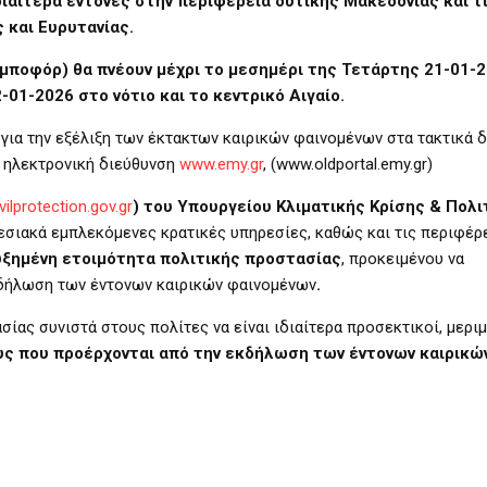
διαίτερα έντονες στην περιφέρεια δυτικής Μακεδονίας και τ
 και Ευρυτανίας.
9 μποφόρ) θα πνέουν μέχρι το μεσημέρι της Τετάρτης 21-01-
-01-2026 στο νότιο και το κεντρικό Αιγαίο.
για την εξέλιξη των έκτακτων καιρικών φαινομένων στα τακτικά δ
ν ηλεκτρονική διεύθυνση
www.emy.gr
, (www.oldportal.emy.gr)
ivilprotection.gov.gr
)
του Υπουργείου Κλιματικής Κρίσης & Πολι
σιακά εμπλεκόμενες κρατικές υπηρεσίες, καθώς και τις περιφέρε
υξημένη ετοιμότητα πολιτικής προστασίας
, προκειμένου να
κδήλωση των έντονων καιρικών φαινομένων
.
ασίας
συνιστά στους πολίτες να είναι ιδιαίτερα προσεκτικοί, μερι
υς που προέρχονται από την εκδήλωση των έντονων καιρικώ