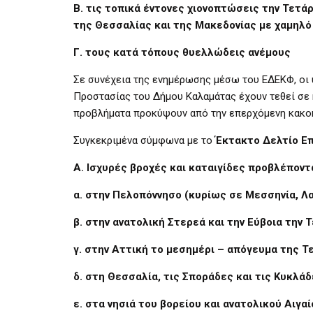
Β. τις τοπικά έντονες χιονοπτώσεις την Τετά
της Θεσσαλίας και της Μακεδονίας με χαμηλό
Γ. τους κατά τόπους θυελλώδεις ανέμους
Σε συνέχεια της ενημέρωσης μέσω του ΕΔΕΚΦ, οι 
Προστασίας του Δήμου Καλαμάτας έχουν τεθεί σε 
προβλήματα προκύψουν από την επερχόμενη κακοκ
Συγκεκριμένα σύμφωνα με το
Έκτακτο Δελτίο Επ
Α. Ισχυρές βροχές και καταιγίδες προβλέποντα
α. στην Πελοπόννησο (κυρίως σε Μεσσηνία, Λα
β. στην ανατολική Στερεά και την Εύβοια την
γ. στην Αττική το μεσημέρι – απόγευμα της 
δ. στη Θεσσαλία, τις Σποράδες και τις Κυκλά
ε. στα νησιά του βορείου και ανατολικού Αιγ