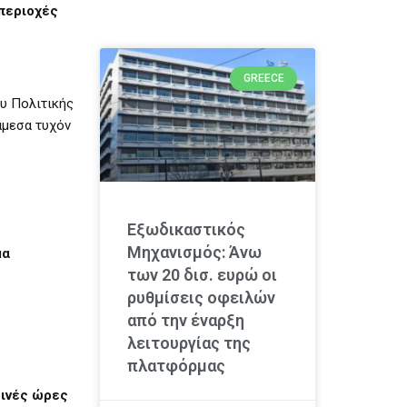
 περιοχές
GREECE
υ Πολιτικής
άμεσα τυχόν
Εξωδικαστικός
Μηχανισμός: Άνω
μα
των 20 δισ. ευρώ οι
ρυθμίσεις οφειλών
από την έναρξη
λειτουργίας της
πλατφόρμας
ρινές ώρες