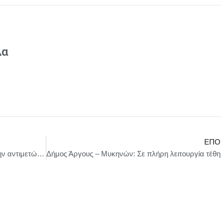
λα
ΕΠΌ
Δήμος Αθηναίων: Σε επιφυλακή ο Δήμος για την αντιμετώπιση των έντονων καιρικών φαινομένων