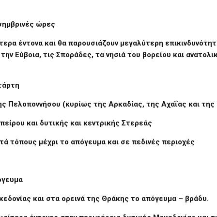
σημβρινές ώρες
αίτερα έντονα και θα παρουσιάζουν μεγαλύτερη επικινδυνότη
 την Εύβοια, τις Σποράδες, τα νησιά του βορείου και ανατολι
τάρτη
της Πελοποννήσου (κυρίως της Αρκαδίας, της Αχαΐας και της 
Ηπείρου και δυτικής και κεντρικής Στερεάς
ατά τόπους μέχρι το απόγευμα και σε πεδινές περιοχές
όγευμα
ακεδονίας και στα ορεινά της Θράκης το απόγευμα – βράδυ.