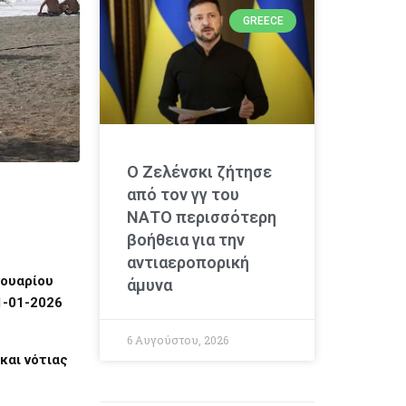
GREECE
Ο Ζελένσκι ζήτησε
από τον γγ του
ΝΑΤΟ περισσότερη
βοήθεια για την
αντιαεροπορική
νουαρίου
άμυνα
1-01-2026
6 Αυγούστου, 2026
και νότιας