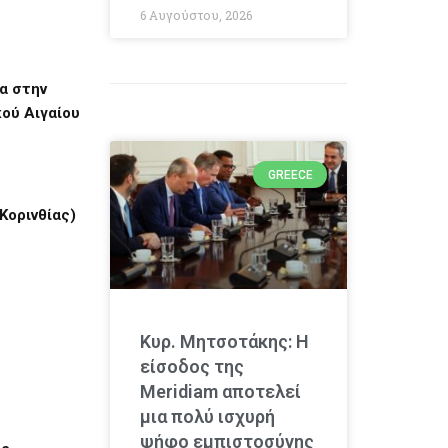
6 Αυγούστου, 2026
τα στην
κού Αιγαίου
GREECE
Κορινθίας)
Κυρ. Μητσοτάκης: Η
είσοδος της
Meridiam αποτελεί
μια πολύ ισχυρή
ψήφο εμπιστοσύνης