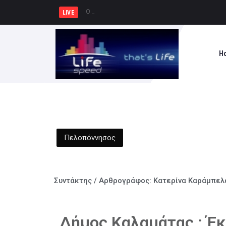
Ο Ζελένσκι ζήτησε από τον γγ τ
LIVE
H
Πελοπόννησος
Συντάκτης / Αρθρογράφος:
Κατερίνα Καράμπελ
Δήμος Καλαμάτας : Έκ