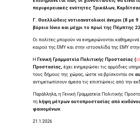
Επισημαίνεται πως οι χιονοπτώσεις θα είναι ι
περιφερειακές ενότητες Τρικάλων, Καρδίτσας
Γ. Θυελλώδεις νοτιοανατολικοί άνεμοι (8 με 
βόρειο Ιόνιο και μέχρι το πρωί της Πέμπτης 22
Οι πολίτες μπορούν να ενημερώνονται καθημερινά 
καιρού της ΕΜΥ και στην ιστοσελίδα της ΕΜΥ στη
Η
Γενική Γραμματεία Πολιτικής Προστασίας (
c
Προστασίας,
έχει ενημερώσει τις αρμόδιες υπηρε
τους δήμους της χώρας, ώστε να βρίσκονται σε
α
αντιμετωπίσουν άμεσα τις επιπτώσεις από την ε
Παράλληλα, η Γενική Γραμματεία Πολιτικής Προστ
τη
λήψη μέτρων αυτοπροστασίας από
κινδύνο
φαινομένων.
21.1.2026