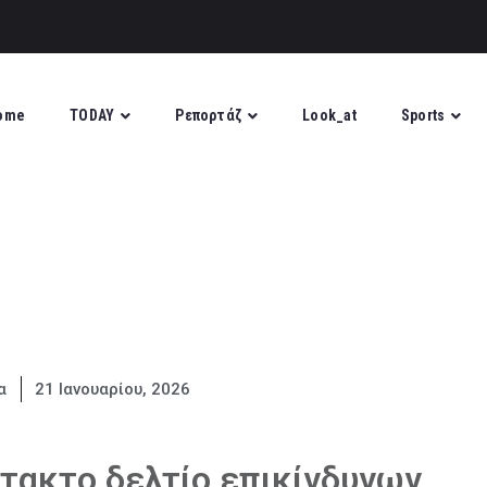
ome
TODAY
Ρεπορτάζ
Look_at
Sports
α
21 Ιανουαρίου, 2026
τακτο δελτίο επικίνδυνων