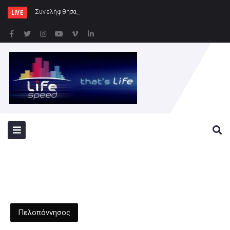
Συνελήφθησαν 2 άτομα για διάρρηξ
LIVE
Πελοπόννησος