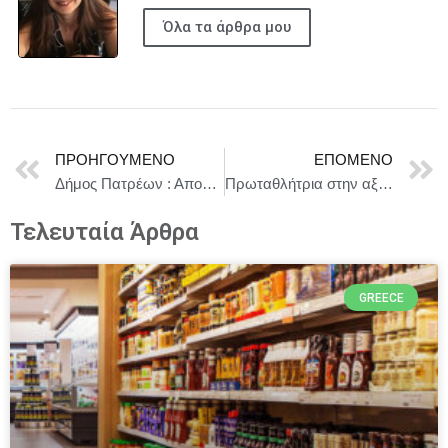
Όλα τα άρθρα μου
ΠΡΟΗΓΟΎΜΕΝΟ
ΕΠΌΜΕΝΟ
Δήμος Πατρέων : Αποκατάσταση του κτιρίου της Δημοτικής Βιβλιοθήκης
Πρωταθλήτρια στην αξιοποίηση των ευρωπαϊκών πόρων η Περιφέρεια Κεντρικής Μακεδονίας
Τελευταία Άρθρα
GREECE