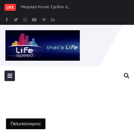
Υπογραφή Κοινού Σχεδίου Δράσης Ελλάδας – Κύπρου
LIVE
Πελοπόννησος