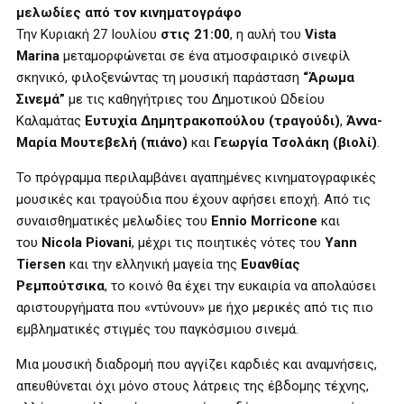
μελωδίες από τον κινηματογράφο
Τ
ην Κυριακή 27 Ιουλίου
στις 21:00
, η αυλή του
Vista
Marina
μεταμορφώνεται σε ένα ατμοσφαιρικό σινεφίλ
σκηνικό, φιλοξενώντας τη μουσική παράσταση
“Άρωμα
Σινεμά”
με τις καθηγήτριες του Δημοτικού Ωδείου
Καλαμάτας
Ευτυχία Δημητρακοπούλου (τραγούδι)
,
Άννα-
Μαρία Μουτεβελή (πιάνο)
και
Γεωργία Τσολάκη (βιολί)
.
Το πρόγραμμα περιλαμβάνει αγαπημένες κινηματογραφικές
μουσικές και τραγούδια που έχουν αφήσει εποχή. Από τις
συναισθηματικές μελωδίες του
Ennio Morricone
και
του
Nicola Piovani
, μέχρι τις ποιητικές νότες του
Yann
Tiersen
και την ελληνική μαγεία της
Ευανθίας
Ρεμπούτσικα
, το κοινό θα έχει την ευκαιρία να απολαύσει
αριστουργήματα που «ντύνουν» με ήχο μερικές από τις πιο
εμβληματικές στιγμές του παγκόσμιου σινεμά.
Μια μουσική διαδρομή που αγγίζει καρδιές και αναμνήσεις,
απευθύνεται όχι μόνο στους λάτρεις της έβδομης τέχνης,