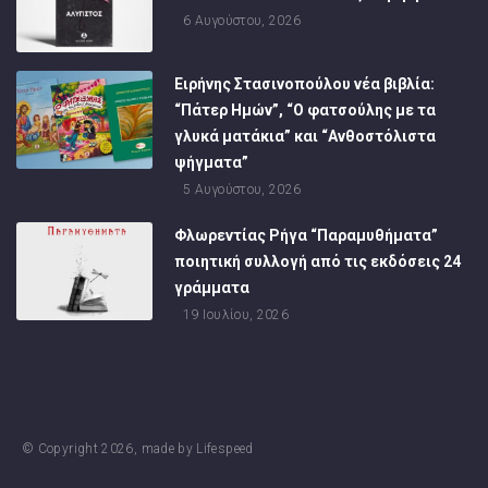
6 Αυγούστου, 2026
Ειρήνης Στασινοπούλου νέα βιβλία:
“Πάτερ Ημών”, “Ο φατσούλης με τα
γλυκά ματάκια” και “Ανθοστόλιστα
ψήγματα”
5 Αυγούστου, 2026
Φλωρεντίας Ρήγα “Παραμυθήματα”
ποιητική συλλογή από τις εκδόσεις 24
γράμματα
19 Ιουλίου, 2026
© Copyright
2026
, made by
Lifespeed