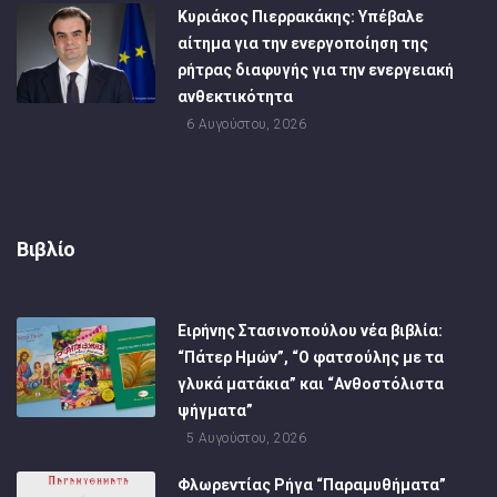
Κυριάκος Πιερρακάκης: Υπέβαλε
αίτημα για την ενεργοποίηση της
ρήτρας διαφυγής για την ενεργειακή
ανθεκτικότητα
6 Αυγούστου, 2026
Βιβλίο
Ειρήνης Στασινοπούλου νέα βιβλία:
“Πάτερ Ημών”, “Ο φατσούλης με τα
γλυκά ματάκια” και “Ανθοστόλιστα
ψήγματα”
5 Αυγούστου, 2026
Φλωρεντίας Ρήγα “Παραμυθήματα”