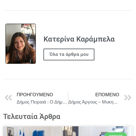
Κατερίνα Καράμπελα
Όλα τα άρθρα μου
ΠΡΟΗΓΟΎΜΕΝΟ
ΕΠΌΜΕΝΟ
Δήμος Πειραιά : Ο Δήμος Πειραιά συμμετέχει στην Attica Green Expo 2026
Δήμος Άργους – Μυκηνών : Mαθήτριες και μαθητές της Γ’ Λυκείου από τα σχολεία του Δήμου μας
Τελευταία Άρθρα