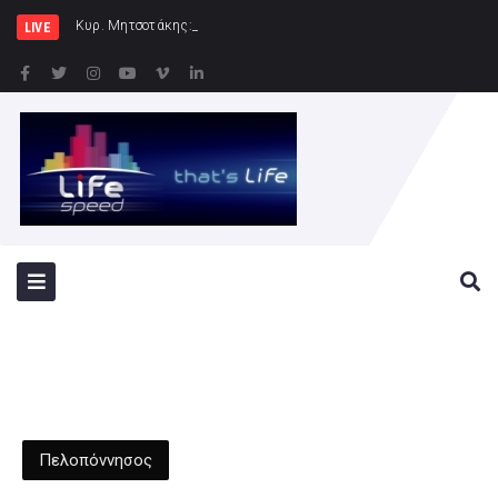
Κυρ. Μητσοτάκης: Η χώρα δεν μπορεί να
LIVE
Πελοπόννησος