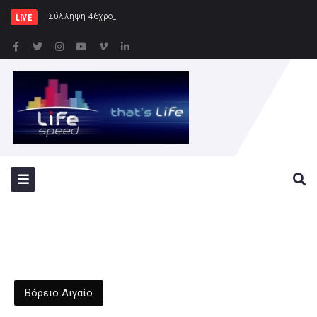
Σύλληψη 46χρονης για παράβαση της ν
LIVE
Βόρειο Αιγαίο