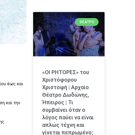
ΘΈΑΤΡΟ
«ΟΙ ΡΗΤΟΡΕΣ» του
Χριστόφορου
ίου έως και
Χριστοφή | Αρχαίο
Θέατρο Δωδώνης,
Ήπειρος | Τι
ση και την
συμβαίνει όταν ο
λόγος παύει να είναι
ης
απλώς τέχνη και
γίνεται πεπρωμένο;