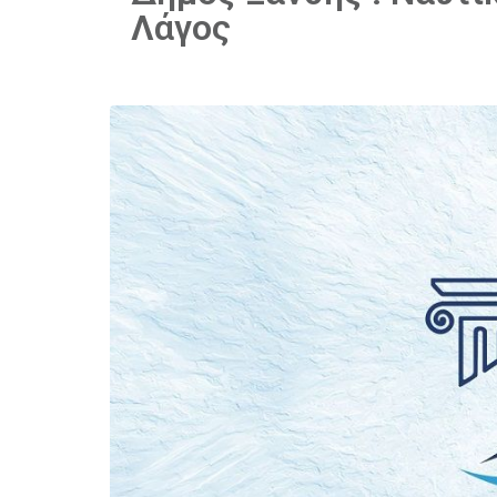
Λάγος