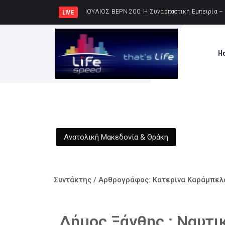
«ΟΙ ΡΗΤΟΡΕΣ» του Χρ
LIVE
H
Ανατολική Μακεδονία & Θράκη
Συντάκτης / Αρθρογράφος:
Κατερίνα Καράμπελ
Δήμος Ξάνθης : Ναυτι