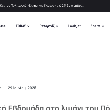
ome
TODAY
Ρεπορτάζ
Look_at
Sports
α
29 Ιουνίου, 2025
κή Εβδομάδα στο λιμάνι του Π