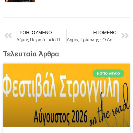
ΠΡΟΗΓΟΎΜΕΝΟ
ΕΠΌΜΕΝΟ
Δήμος Πειραιά : «Το Προσφυγικό στην Ευρώπη: Πολιτικές, Σύνορα και Δικαιώματα»
Δήμος Τρίπολης : Ο Δήμος στηρίζει κάθε προσπάθεια που φέρνει κοντά την έρευνα με τις πραγματικές ανάγκες των τοπικών κοινωνιών
Τελευταία Άρθρα
ΝΌΤΙΟ ΑΙΓΑΊΟ