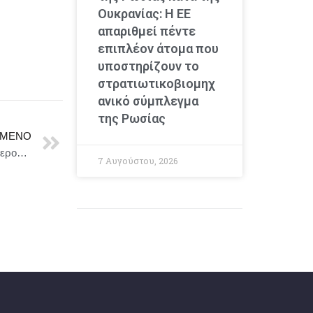
Ουκρανίας: Η ΕΕ
απαριθμεί πέντε
επιπλέον άτομα που
υποστηρίζουν το
στρατιωτικοβιομηχ
ανικό σύμπλεγμα
της Ρωσίας
ΜΕΝΟ
Χειμώνας στο νησί: Η Cyprus Airways και ο Διεθνής Αερολιμένας Αθηνών διοργάνωσαν επιχειρηματική και ενημερωτική εκδήλωση ενόψει της νέας σεζόν
7 Αυγούστου, 2026