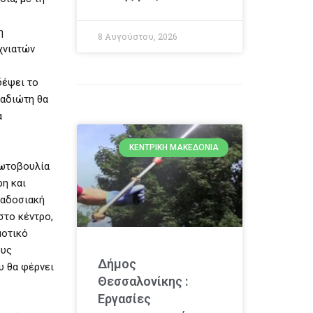
η
8 Αυγούστου, 2026
χνιατών
δέψει το
γαδιώτη θα
α
ΚΕΝΤΡΙΚΉ ΜΑΚΕΔΟΝΊΑ
ρωτοβουλία
ρη και
ραδοσιακή
στο κέντρο,
μοτικό
ους
Δήμος
υ θα φέρνει
Θεσσαλονίκης :
Εργασίες