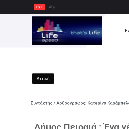
Δήμος Πατρέων : Τα παιδιά τ
LIVE
H
Αττική
Συντάκτης / Αρθρογράφος:
Κατερίνα Καράμπελ
Δήμος Πειραιά : Ένα 