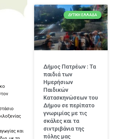
ΔΥΤΙΚΉ ΕΛΛΆΔΑ
Δήμος Πατρέων : Τα
παιδιά των
Ημερήσιων
ρκο
Παιδικών
στον
Κατασκηνώσεων του
Δήμου σε περίπατο
οστάσιο
γνωριμίας με τις
φιλοξενίας
σκάλες και τα
σιντριβάνια της
αγωγίας και
πόλης μας
ια, με τη