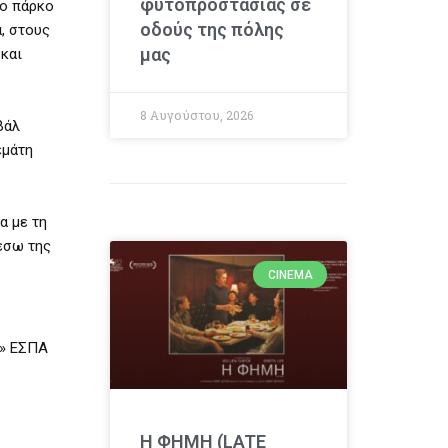
φυτοπροστασίας σε
το πάρκο
οδούς της πόλης
, στους
μας
 και
8 Αυγούστου, 2026
βάλ
εμάτη
α με τη
έσω της
CINEMA
ή» ΕΣΠΑ
Η ΦΗΜΗ (LATE