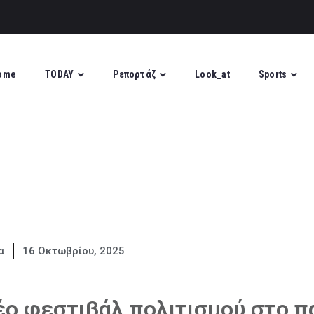
ome
TODAY
Ρεπορτάζ
Look_at
Sports
α
16 Οκτωβρίου, 2025
νέο φεστιβάλ πολιτισμού στο 