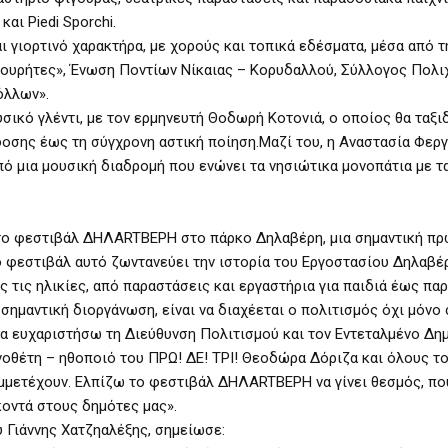
αι Piedi Sporchi.
 γιορτινό χαρακτήρα, με χορούς και τοπικά εδέσματα, μέσα από τ
ουρήτες», Ένωση Ποντίων Νίκαιας – Κορυδαλλού, Σύλλογος Πολι
όλλων».
ικό γλέντι, με τον ερμηνευτή Θοδωρή Κοτονιά, ο οποίος θα ταξι
δοσης έως τη σύγχρονη αστική ποίηση.Μαζί του, η Αναστασία Φερ
ό μια μουσική διαδρομή που ενώνει τα νησιώτικα μονοπάτια με τ
ώτο φεστιβάλ ΔΗΛΑRTΒΕΡΗ στο πάρκο Δηλαβέρη, μια σημαντική π
ο φεστιβάλ αυτό ζωντανεύει την ιστορία του Εργοστασίου Δηλαβέ
ς τις ηλικίες, από παραστάσεις και εργαστήρια για παιδιά έως πα
σημαντική διοργάνωση, είναι να διαχέεται ο πολιτισμός όχι μόνο 
 να ευχαριστήσω τη Διεύθυνση Πολιτισμού και τον Εντεταλμένο Δη
νοθέτη – ηθοποιό του ΠΡΩ! ΔΕ! ΤΡΙ! Θεοδώρα Δόριζα και όλους τ
μμετέχουν. Ελπίζω το φεστιβάλ ΔΗΛΑRTΒΕΡΗ να γίνει θεσμός, πο
κοντά στους δημότες μας».
 Γιάννης Χατζηαλέξης, σημείωσε: