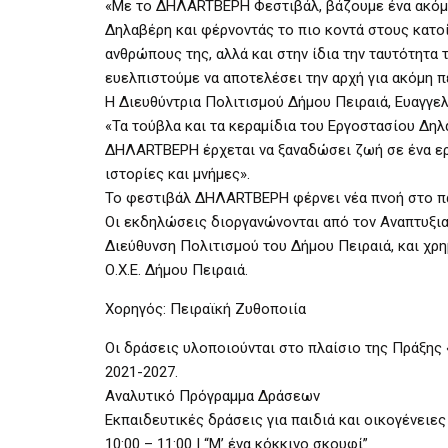
«Με το ΔΗΛΑRTΒΕΡΗ Φεστιβάλ, βάζουμε ένα ακόμη 
Δηλαβέρη και φέρνοντάς το πιο κοντά στους κατοί
ανθρώπους της, αλλά και στην ίδια την ταυτότητα
ευελπιστούμε να αποτελέσει την αρχή για ακόμη π
Η Διευθύντρια Πολιτισμού Δήμου Πειραιά, Ευαγγελ
«Τα τούβλα και τα κεραμίδια του Εργοστασίου Δη
ΔΗΛΑRTΒΕΡΗ έρχεται να ξαναδώσει ζωή σε ένα εργ
ιστορίες και μνήμες».
Το φεστιβάλ ΔΗΛΑRTΒΕΡΗ φέρνει νέα πνοή στο πάρ
Οι εκδηλώσεις διοργανώνονται από τον Αναπτυξι
Διεύθυνση Πολιτισμού του Δήμου Πειραιά, και χρ
Ο.Χ.Ε. Δήμου Πειραιά.
Χορηγός: Πειραϊκή Ζυθοποιία
Οι δράσεις υλοποιούνται στο πλαίσιο της Πράξης
2021-2027.
Αναλυτικό Πρόγραμμα Δράσεων
Εκπαιδευτικές δράσεις για παιδιά και οικογένειες
10:00 – 11:00 | “Μ’ ένα κόκκινο σκουφί”