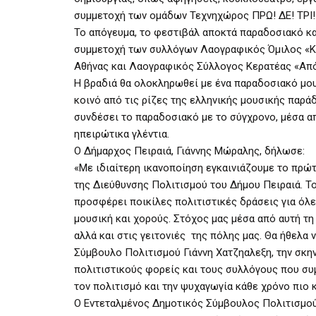
συμμετοχή των ομάδων Τεχνηχώρος ΠΡΩ! ΔΕ! ΤΡΙ! κ
Το απόγευμα, το φεστιβάλ αποκτά παραδοσιακό και
συμμετοχή των συλλόγων Λαογραφικός Όμιλος «Κ
Αθήνας και Λαογραφικός Σύλλογος Κερατέας «Απ
Η βραδιά θα ολοκληρωθεί με ένα παραδοσιακό μουσ
κοινό από τις ρίζες της ελληνικής μουσικής παρά
συνδέσει το παραδοσιακό με το σύγχρονο, μέσα απ
ηπειρώτικα γλέντια.
Ο Δήμαρχος Πειραιά, Γιάννης Μώραλης, δήλωσε:
«Με ιδιαίτερη ικανοποίηση εγκαινιάζουμε το πρ
της Διεύθυνσης Πολιτισμού του Δήμου Πειραιά. Τ
προσφέρει ποικίλες πολιτιστικές δράσεις για όλε
μουσική και χορούς. Στόχος μας μέσα από αυτή τη 
αλλά και στις γειτονιές της πόλης μας. Θα ήθελα
Σύμβουλο Πολιτισμού Γιάννη Χατζηαλεξη, την σκη
πολιτιστικούς φορείς και τους συλλόγους που συ
τον πολιτισμό και την ψυχαγωγία κάθε χρόνο πιο 
Ο Εντεταλμένος Δημοτικός Σύμβουλος Πολιτισμού