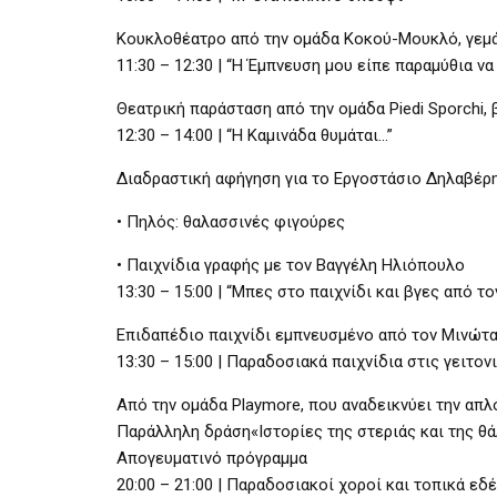
Κουκλοθέατρο από την ομάδα Κοκού-Μουκλό, γεμά
11:30 – 12:30 | “Η Έμπνευση μου είπε παραμύθια να
Θεατρική παράσταση από την ομάδα Piedi Sporchi,
12:30 – 14:00 | “Η Καμινάδα θυμάται…”
Διαδραστική αφήγηση για το Εργοστάσιο Δηλαβέρη
• Πηλός: θαλασσινές φιγούρες
• Παιχνίδια γραφής με τον Βαγγέλη Ηλιόπουλο
13:30 – 15:00 | “Μπες στο παιχνίδι και βγες από τ
Επιδαπέδιο παιχνίδι εμπνευσμένο από τον Μινώταυρ
13:30 – 15:00 | Παραδοσιακά παιχνίδια στις γειτον
Από την ομάδα Playmore, που αναδεικνύει την απλ
Παράλληλη δράση«Ιστορίες της στεριάς και της θά
Απογευματινό πρόγραμμα
20:00 – 21:00 | Παραδοσιακοί χοροί και τοπικά εδ