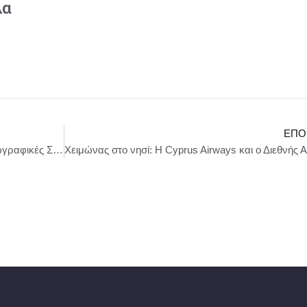
λα
ΕΠΌ
Δήμος Ηλιούπολης : Έκθεση Ζωγραφικής «Ζωγραφικές Συναντήσεις» στο Εκθεσιακό Κέντρο του Δήμου