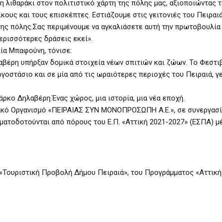
λιθαράκι στον πολιτιστικό χάρτη της πόλης μας, αξιοποιώντας 
κους και τους επισκέπτες. Εστιάζουμε στις γειτονιές του Πειραιά
 της πόλης.Σας περιμένουμε να αγκαλιάσετε αυτή την πρωτοβουλία
ερισσότερες δράσεις εκεί».
ία Μπαφούνη, τόνισε:
λαβέρη υπήρξαν δομικά στοιχεία νέων σπιτιών και ζώων. Το Φεστι
οστάσιο και σε μία από τις ωραιότερες περιοχές του Πειραιά, γ
κο Δηλαβέρη.Ένας χώρος, μια ιστορία, μια νέα εποχή.
ακό Οργανισμό «ΠΕΙΡΑΙΑΣ ΣΥΝ ΜΟΝΟΠΡΟΣΩΠΗ Α.Ε.», σε συνεργασί
ηματοδοτούνται από πόρους του Ε.Π. «Αττική 2021-2027» (ΕΣΠΑ) μ
 «Τουριστική Προβολή Δήμου Πειραιά», του Προγράμματος «Αττικ