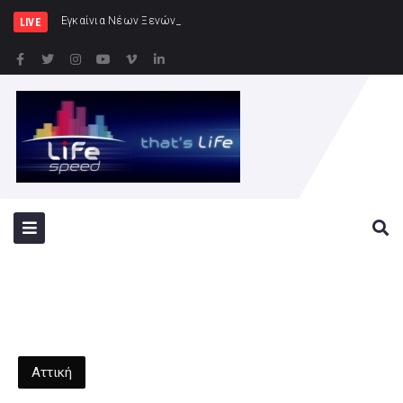
Εγκαίνια Νέων Ξενώνων στη ν. Ρω
LIVE
Αττική