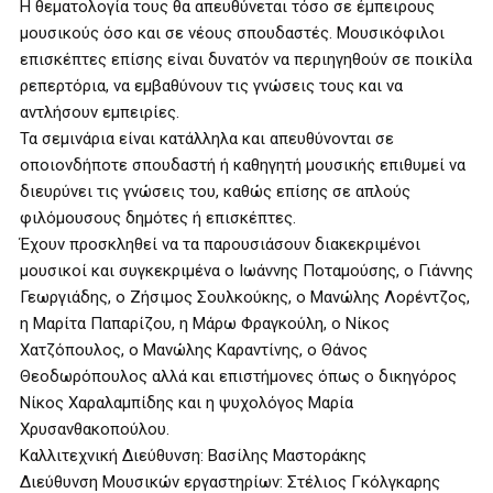
Η θεματολογία τους θα απευθύνεται τόσο σε έμπειρους
μουσικούς όσο και σε νέους σπουδαστές. Μουσικόφιλοι
επισκέπτες επίσης είναι δυνατόν να περιηγηθούν σε ποικίλα
ρεπερτόρια, να εμβαθύνουν τις γνώσεις τους και να
αντλήσουν εμπειρίες.
Τα σεμινάρια είναι κατάλληλα και απευθύνονται σε
οποιονδήποτε σπουδαστή ή καθηγητή μουσικής επιθυμεί να
διευρύνει τις γνώσεις του, καθώς επίσης σε απλούς
φιλόμουσους δημότες ή επισκέπτες.
Έχουν προσκληθεί να τα παρουσιάσουν διακεκριμένοι
μουσικοί και συγκεκριμένα ο Ιωάννης Ποταμούσης, ο Γιάννης
Γεωργιάδης, ο Ζήσιμος Σουλκούκης, ο Μανώλης Λορέντζος,
η Μαρίτα Παπαρίζου, η Μάρω Φραγκούλη, ο Νίκος
Χατζόπουλος, ο Μανώλης Καραντίνης, ο Θάνος
Θεοδωρόπουλος αλλά και επιστήμονες όπως ο δικηγόρος
Νίκος Χαραλαμπίδης και η ψυχολόγος Μαρία
Χρυσανθακοπούλου.
Καλλιτεχνική Διεύθυνση: Βασίλης Μαστοράκης
Διεύθυνση Μουσικών εργαστηρίων: Στέλιος Γκόλγκαρης