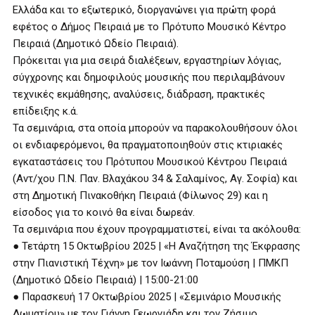
Ελλάδα και το εξωτερικό, διοργανώνει για πρώτη φορά
εφέτος ο Δήμος Πειραιά με το Πρότυπο Μουσικό Κέντρο
Πειραιά (Δημοτικό Ωδείο Πειραιά).
Πρόκειται για μια σειρά διαλέξεων, εργαστηρίων λόγιας,
σύγχρονης και δημοφιλούς μουσικής που περιλαμβάνουν
τεχνικές εκμάθησης, αναλύσεις, διάδραση, πρακτικές
επίδειξης κ.ά.
Τα σεμινάρια, στα οποία μπορούν να παρακολουθήσουν όλοι
οι ενδιαφερόμενοι, θα πραγματοποιηθούν στις κτιριακές
εγκαταστάσεις του Πρότυπου Μουσικού Κέντρου Πειραιά
(Αντ/χου Π.Ν. Παν. Βλαχάκου 34 & Σαλαμίνος, Αγ. Σοφία) και
στη Δημοτική Πινακοθήκη Πειραιά (Φίλωνος 29) και η
είσοδος για το κοινό θα είναι δωρεάν.
Τα σεμινάρια που έχουν προγραμματιστεί, είναι τα ακόλουθα:
● Τετάρτη 15 Οκτωβρίου 2025 | «Η Αναζήτηση της Έκφρασης
στην Πιανιστική Τέχνη» με τον Ιωάννη Ποταμούση | ΠΜΚΠ
(Δημοτικό Ωδείο Πειραιά) | 15:00-21:00
● Παρασκευή 17 Οκτωβρίου 2025 | «Σεμινάριο Μουσικής
Δωματίου» με τον Γιάννη Γεωργιάδη και τον Ζήσιμο