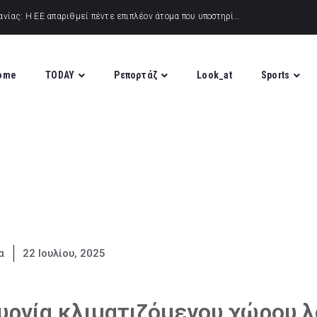
ome
TODAY
Ρεπορτάζ
Look_at
Sports
α
22 Ιουλίου, 2025
ουργία κλιματιζόμενου χώρου 