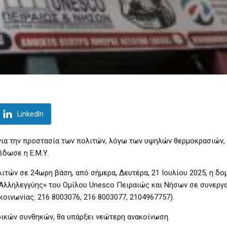
LinkedIn
 για την προστασία των πολιτών, λόγω των υψηλών θερμοκρασιών
έδωσε η Ε.Μ.Υ.
λιτών σε 24ωρη βάση, από σήμερα, Δευτέρα, 21 Ιουλίου 2025, η δο
Αλληλεγγύης» του Ομίλου Unesco Πειραιώς και Νήσων σε συνεργα
κοινωνίας: 216 8003076, 216 8003077, 2104967757).
ρικών συνθηκών, θα υπάρξει νεώτερη ανακοίνωση.