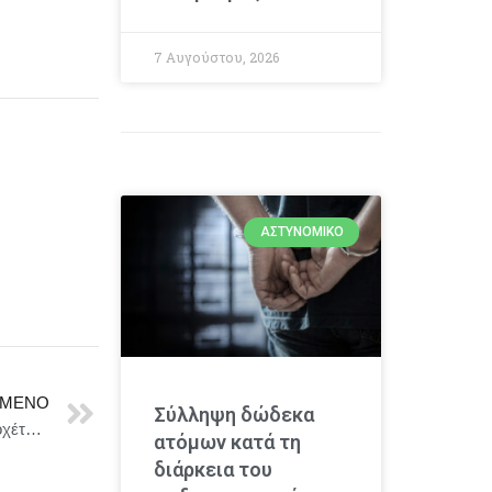
7 Αυγούστου, 2026
ΑΣΤΥΝΟΜΙΚΌ
ΜΕΝΟ
Σύλληψη δώδεκα
Δήμος Καβάλας : Κατασκευή εξωτερικού δικτύου αποχέτευσης στο Πηλοθεραπευτήριο Κρηνίδων
ατόμων κατά τη
διάρκεια του