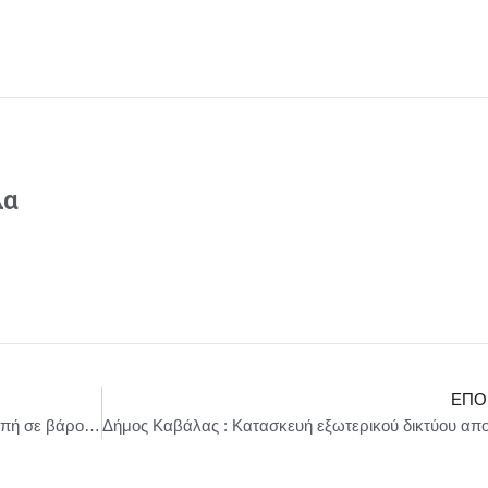
λα
ΕΠΌ
Συνελήφθησαν 3 ανήλικες που διέπραξαν κλοπή σε βάρος ημεδαπής στην Κάντζα