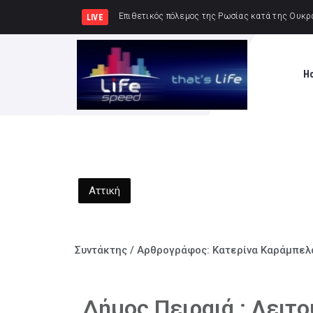
Δημήτρης Μελίδης: «
LIVE
H
Αττική
Συντάκτης / Αρθρογράφος:
Κατερίνα Καράμπελ
Δήμος Πειραιά : Λειτ