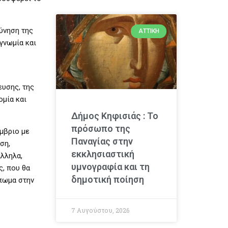
εύνηση της
ΑΤΤΙΚΉ
γνωμία και
ευσης, της
ομία και
Δήμος Κηφισιάς : Το
πρόσωπο της
μβριο με
Παναγίας στην
ση,
εκκλησιαστική
λληλα,
υμνογραφία και τη
ς, που θα
δημοτική ποίηση
ύπωμα στην
7 Αυγούστου, 2026