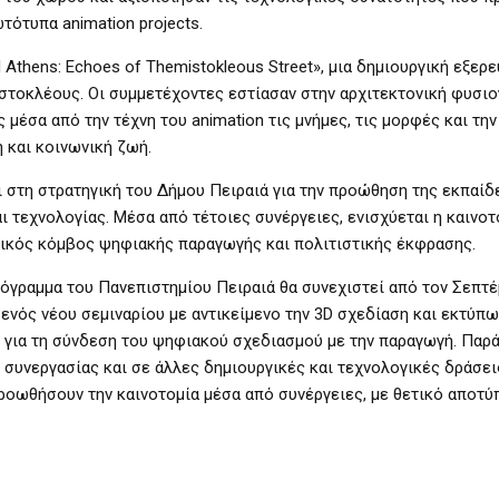
τότυπα animation projects.
Athens: Echoes of Themistokleous Street», μια δημιουργική εξερ
ιστοκλέους. Οι συμμετέχοντες εστίασαν στην αρχιτεκτονική φυσιο
μέσα από την τέχνη του animation τις μνήμες, τις μορφές και την
ή και κοινωνική ζωή.
 στη στρατηγική του Δήμου Πειραιά για την προώθηση της εκπαίδ
 τεχνολογίας. Μέσα από τέτοιες συνέργειες, ενισχύεται η καινοτ
μικός κόμβος ψηφιακής παραγωγής και πολιτιστικής έκφρασης.
ρόγραμμα του Πανεπιστημίου Πειραιά θα συνεχιστεί από τον Σεπτέ
 ενός νέου σεμιναρίου με αντικείμενο την 3D σχεδίαση και εκτύπω
για τη σύνδεση του ψηφιακού σχεδιασμού με την παραγωγή. Παρά
 συνεργασίας και σε άλλες δημιουργικές και τεχνολογικές δράσει
προωθήσουν την καινοτομία μέσα από συνέργειες, με θετικό αποτ