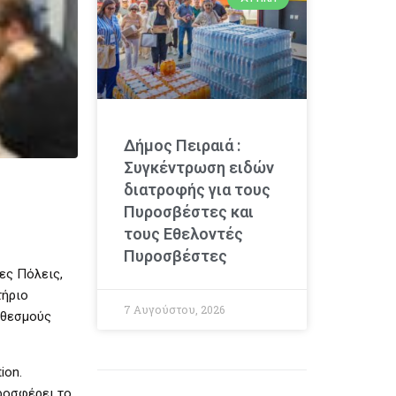
Δήμος Πειραιά :
Συγκέντρωση ειδών
διατροφής για τους
Πυροσβέστες και
τους Εθελοντές
Πυροσβέστες
ες Πόλεις,
τήριο
7 Αυγούστου, 2026
ς θεσμούς
ion.
ροσφέρει το