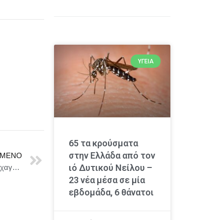
ΥΓΕΊΑ
65 τα κρούσματα
στην Ελλάδα από τον
ΜΕΝΟ
ιό Δυτικού Νείλου –
Δήμος Θεσσαλονίκης :Εγκαινιάζεται το νέο Ειδικό Ψυχαγωγικό Κέντρο ΑμεΑ του Δήμου
23 νέα μέσα σε μία
εβδομάδα, 6 θάνατοι