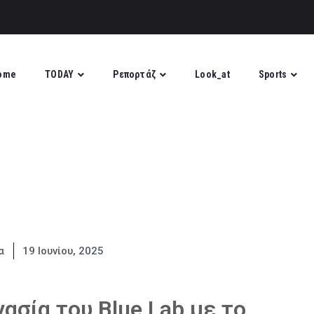
 για τους Πυροσβέστες κα
ome
TODAY
Ρεπορτάζ
Look_at
Sports
α
19 Ιουνίου, 2025
ασία του Blue Lab με το