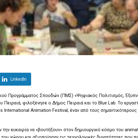
LinkedIn
ακού Προγράμματος Σπουδών (ΠΜΣ) «Ψηφιακός Πολιτισμός, Έξυπν
 Πειραιά, φιλοξένησε ο Δήμος Πειραιά και το Blue Lab. Το εργασ
International Animation Festival, έναν από τους σημαντικότερου
ν την ευκαιρία να «βουτήξουν» στον δημιουργικό κόσμο του animat
του χώρου και αξιοποίησαν τις τεχνολογικές δυνατότητες που π