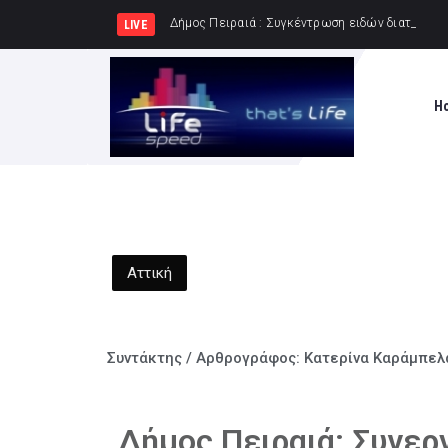
Δήμος Πειραιά : Συγκέντρωση ειδών διατροφής
LIVE
H
Αττική
Συντάκτης / Αρθρογράφος:
Κατερίνα Καράμπελ
Δήμος Πειραιά: Συνεργ