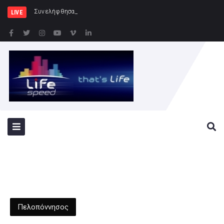
Συνελήφθησαν 2 άτομα για διάρρηξη
LIVE
Πελοπόννησος