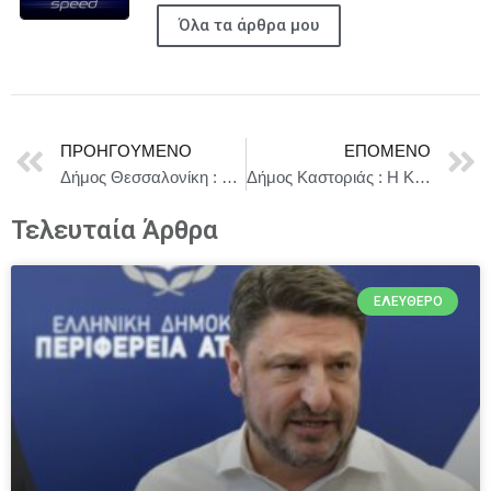
Όλα τα άρθρα μου
ΠΡΟΗΓΟΎΜΕΝΟ
ΕΠΌΜΕΝΟ
Δήμος Θεσσαλονίκη : Παρουσίαση του βιβλίου της Φραντζέσκας Βουλάγκα «Η Μάγισσα Τιτώ πάει στο σχολείο»
Δήμος Καστοριάς : Η Καστοριά στο επίκεντρο διεθνούς προβολής μέσω του εθνικού διαγωνισμού ομορφιάς «Miss Albania 2026»
Τελευταία Άρθρα
ΕΛΕΎΘΕΡΟ