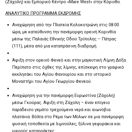
(Ζάχολη) και Εμπορικό Κέντρο «Mare West» στην Κόρινθο.
ΑΝΑΛΥΤΙΚΟ ΠΡΟΓΡΑΜΜΑ ΕΚΔΡΟΜΗΣ
Αναχώρηση από την Πλατεία Κολοκοτρώνη στις 08:00
ώρα, με κατεύθυνση την πανέμορφη ορεινή Κορινθία
μέσω της Παλαιάς Εθνικής Οδού Τρίπολης – Πάτρας
(111), μέσα από μια καταπράσινη διαδρομή.
Άφιξη στον ορεινό Φενεό και στην μαγευτική Λίμνη Δόξα.
Περίπατο στις όχθες της λίμνης, επίσκεψη στο γραφικό
εκκλησάκι του Αγίου Φανουρίου και στο ιστορικό
Μοναστήρι του Αγίου Γεωργίου Φενεού.
Αναχώρηση για την πανέμορφη Ευρωστίνα (Ζάχολη)
μέσω Γκούρας. Άφιξη στη Ζάχολη – έναν επίγειο
παράδεισο γεμάτο τρεχούμενα νερά και αιωνόβια
πλατάνια. Βόλτα στο Ρέμα των Μύλων σε μια πανέμορφη
φυσική τοποθεσία με λιμνούλες, ξύλινα γεφυράκια και
μικρούς καταρράκτες.