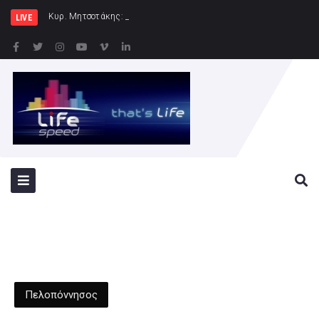
Κυρ. Μητσοτάκης: Η χώρα δεν μπορεί να εί
LIVE
Πελοπόννησος