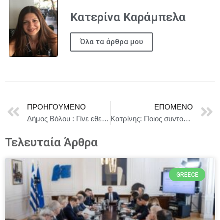
Κατερίνα Καράμπελα
Όλα τα άρθρα μου
ΠΡΟΗΓΟΎΜΕΝΟ
ΕΠΌΜΕΝΟ
Δήμος Βόλου : Γίνε εθελοντής, έλα στο στάδιο, νιώσε τον παλμό του αγώνα! Stoiximan Πανελλήνιο Πρωτάθλημα Ανοιχτού Στίβου Α/Γ
Κατρίνης: Ποιος συντονίζει τελικά τις διεθνείς συνεργασίες της ελληνικής αμυντικής βιομηχανίας;
Τελευταία Άρθρα
GREECE