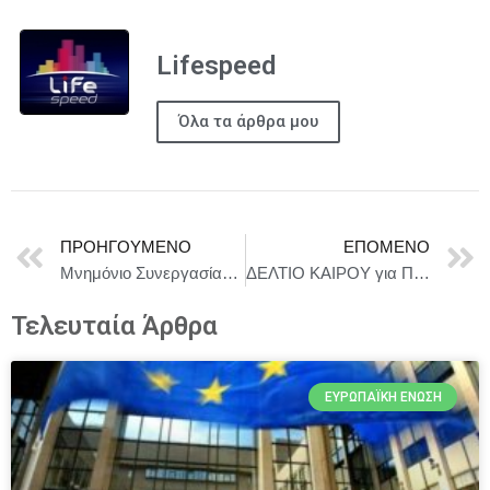
Lifespeed
Όλα τα άρθρα μου
ΠΡΟΗΓΟΎΜΕΝΟ
ΕΠΌΜΕΝΟ
Μνημόνιο Συνεργασίας μεταξύ του Δήμου Πειραιά και της ΕΔΥΤΕ Α.Ε. για την Προώθηση του Ψηφιακού Μετασχηματισμού και της Καινοτομίας
ΔΕΛΤΙΟ ΚΑΙΡΟΥ για Πέμπτη 5/6
Τελευταία Άρθρα
ΕΥΡΩΠΑΪΚΉ ΈΝΩΣΗ