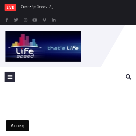
Συνελήφθησαν -3- άτομα για καλλιέργεια
LIVE
Αττική