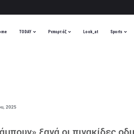
ome
TODAY
Ρεπορτάζ
Look_at
Sports
ου, 2025
άμπουν» ξανά οι πινακίδες οδ