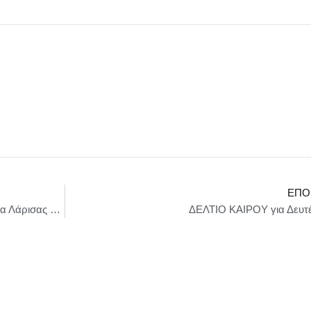
ΕΠΌ
Δήμος Λαρισαίων :: Νέα εποχή στη συνεργασία Λάρισας και Λάρνακας
ΔΕΛΤΙΟ ΚΑΙΡΟΥ για Δευτέ