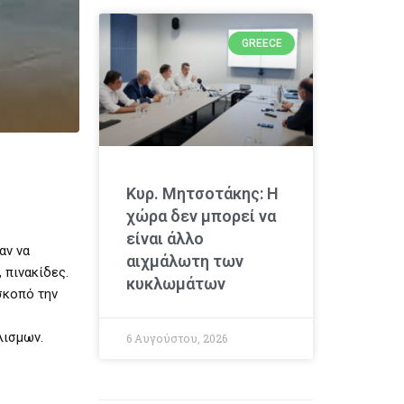
GREECE
Κυρ. Μητσοτάκης: Η
χώρα δεν μπορεί να
είναι άλλο
αν να
αιχμάλωτη των
 πινακίδες.
κυκλωμάτων
σκοπό την
λισμων.
6 Αυγούστου, 2026