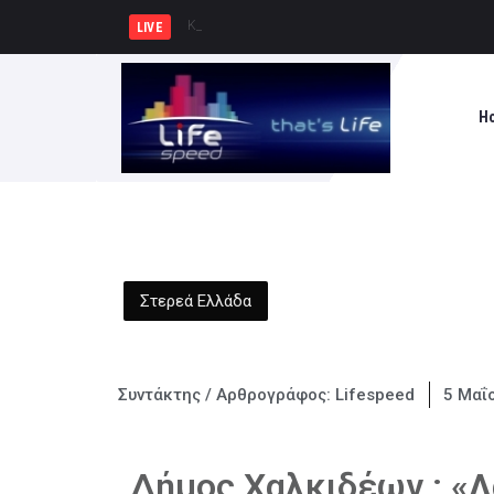
Κυρ. Μητσοτάκης: Η χώρα δεν μ
LIVE
H
Στερεά Ελλάδα
Συντάκτης / Αρθρογράφος:
Lifespeed
5 Μαΐ
Δήμος Χαλκιδέων : «Λ