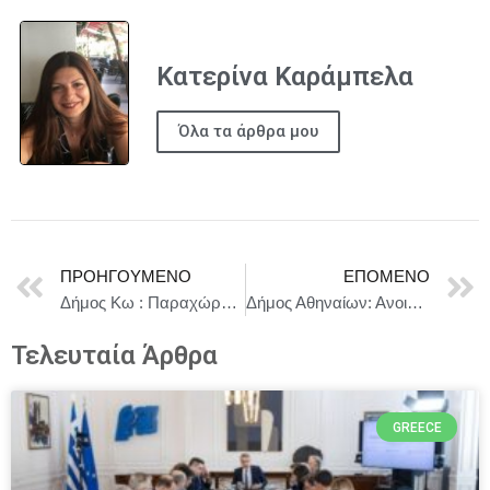
Κατερίνα Καράμπελα
Όλα τα άρθρα μου
ΠΡΟΗΓΟΎΜΕΝΟ
ΕΠΌΜΕΝΟ
Δήμος Κω : Παραχώρηση από την ΕΤΑΔ παραθαλάσσιας έκτασης στη Νέα Αλικαρνασσό στο Δήμο
Δήμος Αθηναίων: Ανοιχτό κάλεσμα σε ομάδες και δημιουργούς σύγχρονου χορού
Τελευταία Άρθρα
GREECE