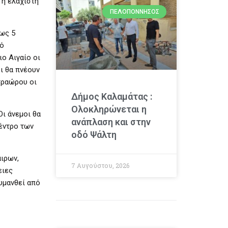
 η ελάχιστη
ΠΕΛΟΠΌΝΝΗΣΟΣ
έως 5
πό
ο Αιγαίο οι
ι θα πνέουν
τραώρου οι
Δήμος Καλαμάτας :
Ολοκληρώνεται η
ι άνεμοι θα
ανάπλαση και στην
έντρο των
οδό Ψάλτη
ιρων,
7 Αυγούστου, 2026
ειες
υμανθεί από