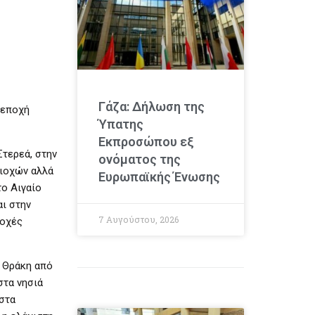
Γάζα: Δήλωση της
 εποχή
Ύπατης
Εκπροσώπου εξ
Στερεά, στην
ονόματος της
ριοχών αλλά
Ευρωπαϊκής Ένωσης
ο Αιγαίο
αι στην
7 Αυγούστου, 2026
ιοχές
η Θράκη από
στα νησιά
 στα