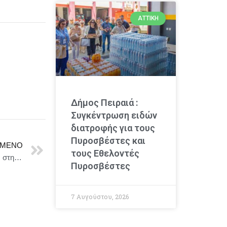
ΑΤΤΙΚΉ
Δήμος Πειραιά :
Συγκέντρωση ειδών
διατροφής για τους
Πυροσβέστες και
ΜΕΝΟ
τους Εθελοντές
Επίσκεψη Υφυπουργού Εξωτερικών, Χάρη Θεοχάρη, στη Βοσνία και Ερζεγοβίνη
Πυροσβέστες
7 Αυγούστου, 2026