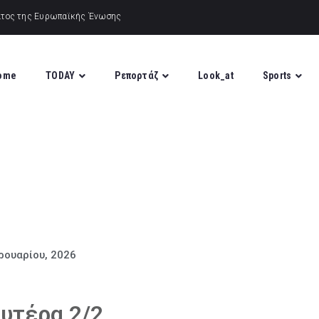
ome
TODAY
Ρεπορτάζ
Look_at
Sports
ρουαρίου, 2026
υτέρα 2/2