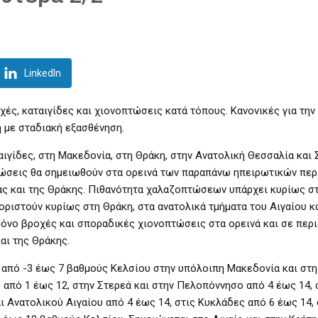
LinkedIn
ές, καταιγίδες και χιονοπτώσεις κατά τόπους. Κανονικές για την
 με σταδιακή εξασθένηση.
αιγίδες, στη Μακεδονία, στη Θράκη, στην Ανατολική Θεσσαλία και 
πτώσεις θα σημειωθούν στα ορεινά των παραπάνω ηπειρωτικών πε
ας και της Θράκης. Πιθανότητα χαλαζοπτώσεων υπάρχει κυρίως στ
οριστούν κυρίως στη Θράκη, στα ανατολικά τμήματα του Αιγαίου κ
μόνο βροχές και σποραδικές χιονοπτώσεις στα ορεινά και σε περ
αι της Θράκης.
 από -3 έως 7 βαθμούς Κελσίου στην υπόλοιπη Μακεδονία και στ
ο από 1 έως 12, στην Στερεά και στην Πελοπόννησο από 4 έως 14, 
αι Ανατολικού Αιγαίου από 4 έως 14, στις Κυκλάδες από 6 έως 14,