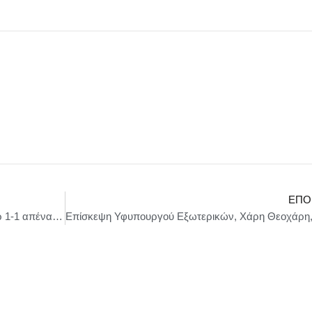
ΕΠΌ
Ο Ολυμπιακός αναδείχθηκε ισόπαλος με σκορ 1-1 απέναντι στην ΑΕΚ εκτός έδρας.