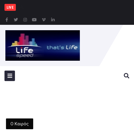
Δήμος Αθηναίων: Συνε
LIVE
Ο Καιρός