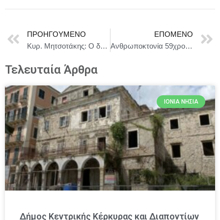
ΠΡΟΗΓΟΎΜΕΝΟ
ΕΠΌΜΕΝΟ
Κυρ. Μητσοτάκης: Ο δρόμος προς την ευρύτερη περιφερειακή σταθερότητα περνάει μέσα από συμφωνίες γνήσια γειτονικών χωρών, με βάση το Διεθνές Δίκαιο
Ανθρωποκτονία 59χρονης γυναίκας από τον αδελφό της
Τελευταία Άρθρα
ΙΌΝΙΑ ΝΗΣΙΆ
Δήμος Κεντρικής Κέρκυρας και Διαποντίων