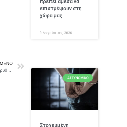
πρέπει άμεσα να
επιστρέψουν στη
χώρα μας
9 Αυγούστου, 2026
ΜΕΝΟ
Συνελήφθη στην Αχαΐα διεθνώς καταζητούμενος με Ερυθρά Αγγελία της Interpol για ανθρωποκτονία
ΑΣΤΥΝΟΜΙΚΌ
Στοχευμένη