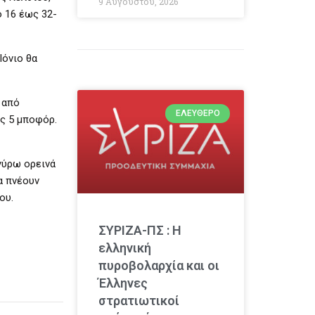
9 Αυγούστου, 2026
ό 16 έως 32-
Ιόνιο θα
 από
ΕΛΕΎΘΕΡΟ
ως 5 μποφόρ.
γύρω ορεινά
α πνέουν
ου.
ΣΥΡΙΖΑ-ΠΣ : Η
ελληνική
πυροβολαρχία και οι
Έλληνες
στρατιωτικοί