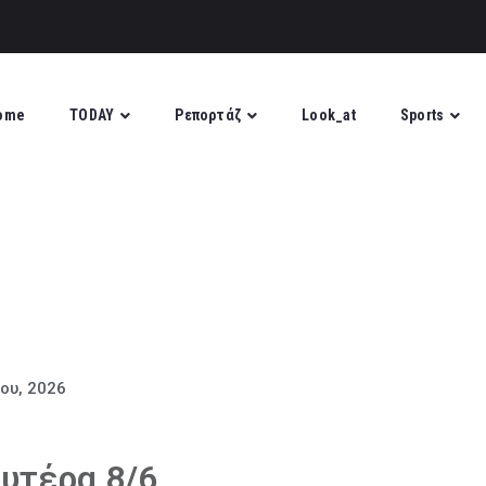
ome
TODAY
Ρεπορτάζ
Look_at
Sports
ίου, 2026
υτέρα 8/6