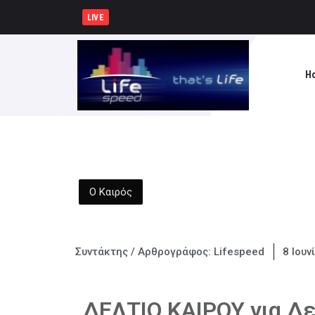
ΚΚΕ: Σε μια περιοχή που ήδη
LIVE
H
Ο Καιρός
Συντάκτης / Αρθρογράφος:
Lifespeed
8 Ιουν
ΔΕΛΤΙΟ ΚΑΙΡΟΥ για Δε