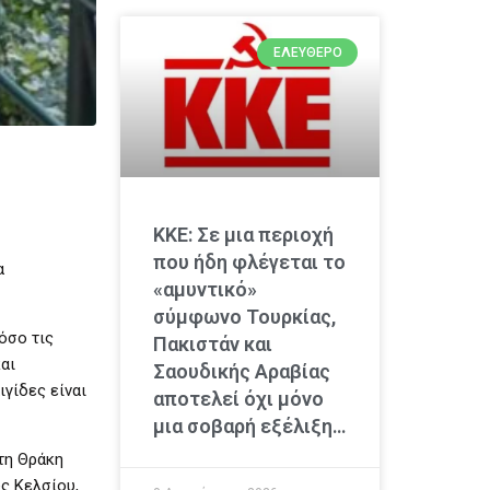
ΕΛΕΎΘΕΡΟ
ΚΚΕ: Σε μια περιοχή
που ήδη φλέγεται το
α
«αμυντικό»
σύμφωνο Τουρκίας,
όσο τις
Πακιστάν και
αι
Σαουδικής Αραβίας
ιγίδες είναι
αποτελεί όχι μόνο
μια σοβαρή εξέλιξη…
τη Θράκη
ς Κελσίου,