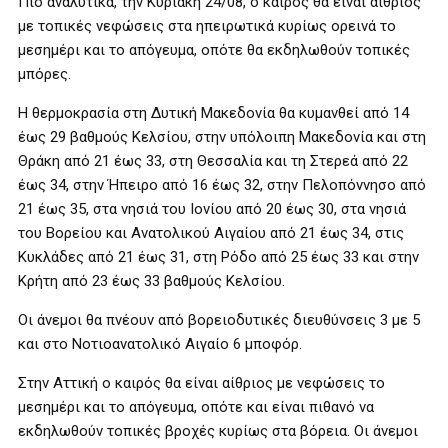
Πιο αναλυτικά, την Κυριακή 24/08, ο καιρός θα είναι αίθριος
με τοπικές νεφώσεις στα ηπειρωτικά κυρίως ορεινά το
μεσημέρι και το απόγευμα, οπότε θα εκδηλωθούν τοπικές
μπόρες.
Η θερμοκρασία στη Δυτική Μακεδονία θα κυμανθεί από 14
έως 29 βαθμούς Κελσίου, στην υπόλοιπη Μακεδονία και στη
Θράκη από 21 έως 33, στη Θεσσαλία και τη Στερεά από 22
έως 34, στην Ήπειρο από 16 έως 32, στην Πελοπόννησο από
21 έως 35, στα νησιά του Ιονίου από 20 έως 30, στα νησιά
του Βορείου και Ανατολικού Αιγαίου από 21 έως 34, στις
Κυκλάδες από 21 έως 31, στη Ρόδο από 25 έως 33 και στην
Κρήτη από 23 έως 33 βαθμούς Κελσίου.
Οι άνεμοι θα πνέουν από βορειοδυτικές διευθύνσεις 3 με 5
και στο Νοτιοανατολικό Αιγαίο 6 μποφόρ.
Στην Αττική ο καιρός θα είναι αίθριος με νεφώσεις το
μεσημέρι και το απόγευμα, οπότε και είναι πιθανό να
εκδηλωθούν τοπικές βροχές κυρίως στα βόρεια. Οι άνεμοι