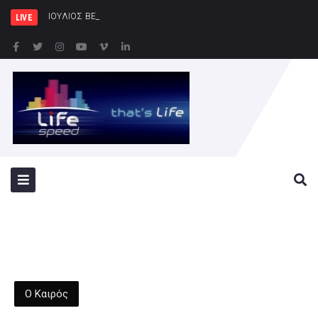
ΙΟΥΛΙΟΣ ΒΕΡΝ 200: Η Συναρπαστι
LIVE
Ο Καιρός