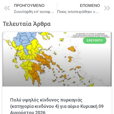
ΠΡΟΗΓΟΎΜΕΝΟ
ΕΠΌΜΕΝΟ
Συνελήφθη επ’ αυτοφώρω μέλος συμμορίας διαρρηκτών στη Νάξο
Ποιος αποπειράθηκε να «δολοφονήσει» τον Θουκυδίδη;
Τελευταία Άρθρα
ΕΛΕΎΘΕΡΟ
Πολύ υψηλός κίνδυνος πυρκαγιάς
(κατηγορία κινδύνου 4) για αύριο Κυριακή 09
Αυγούστου 2026