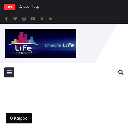
Δήμος Πατρέων : Τα παιδιά των Η
LIVE
Ο Καιρός