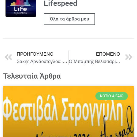
Lifespeed
Όλα τα άρθρα μου
ΠΡΟΗΓΟΎΜΕΝΟ
ΕΠΌΜΕΝΟ
Σάκης Αρναούτογλου: Να μη χάσει η Ελλάδα το τρένο της ενεργειακής πρωτοπορίας.
Ο Μπάμπης Βελισσάριος και η “Ορχήστρα των ονείρων” στο Αρχαίο θέατρο της Μήλου – Κυριακή 6 Ιουλίου
Τελευταία Άρθρα
ΝΌΤΙΟ ΑΙΓΑΊΟ