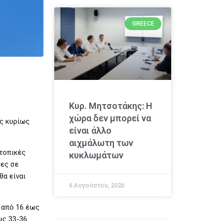
GREECE
Κυρ. Μητσοτάκης: Η
χώρα δεν μπορεί να
ας κυρίως
είναι άλλο
αιχμάλωτη των
 τοπικές
κυκλωμάτων
δες σε
θα είναι
6 Αυγούστου, 2026
 από 16 έως
ως 33-36