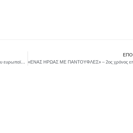
ΕΠΌ
Δήμος Χαλανδρίου: Επίσκεψη των εταίρων του ευρωπαϊκού προγράμματος Horizon ToNoWaste στο Κοινωνικό Παντοπωλείο – Συσσίτιο