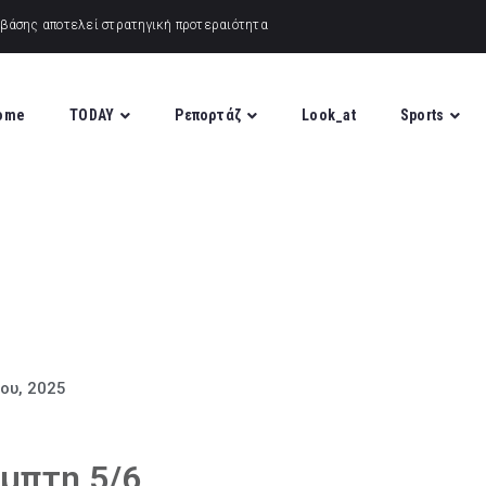
ome
TODAY
Ρεπορτάζ
Look_at
Sports
ίου, 2025
μπτη 5/6