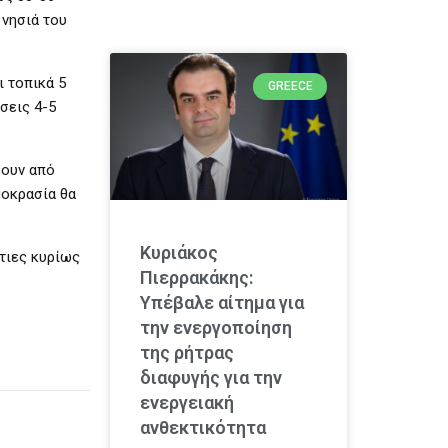
 νησιά του
ι τοπικά 5
GREECE
σεις 4-5
έουν από
μοκρασία θα
Κυριάκος
τιες κυρίως
Πιερρακάκης:
Υπέβαλε αίτημα για
την ενεργοποίηση
της ρήτρας
διαφυγής για την
ενεργειακή
ανθεκτικότητα