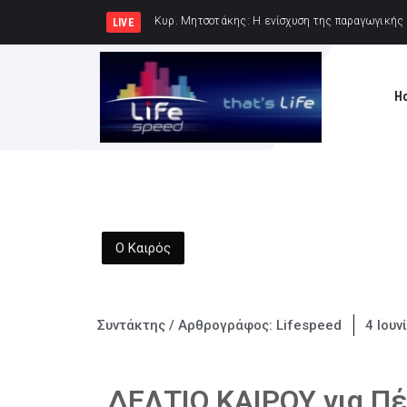
Κυρ. Μητσοτάκη
LIVE
H
Ο Καιρός
Συντάκτης / Αρθρογράφος:
Lifespeed
4 Ιουν
ΔΕΛΤΙΟ ΚΑΙΡΟΥ για Πέ