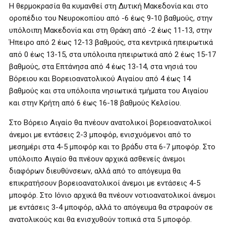
Η θερμοκρασία θα κυμανθεί στη Δυτική Μακεδονία και στο
οροπέδιο του Νευροκοπίου από -6 έως 9-10 βαθμούς, στην
υπόλοιπη Μακεδονία και στη Θράκη από -2 έως 11-13, στην
Ήπειρο από 2 έως 12-13 βαθμούς, στα κεντρικά ηπειρωτικά
από 0 έως 13-15, στα υπόλοιπα ηπειρωτικά από 2 έως 15-17
βαθμούς, στα Επτάνησα από 4 έως 13-14, στα νησιά του
Βόρειου και Βορειοανατολικού Αιγαίου από 4 έως 14
βαθμούς και στα υπόλοιπα νησιωτικά τμήματα του Αιγαίου
και στην Κρήτη από 6 έως 16-18 βαθμούς Κελσίου.
Στο Βόρειο Αιγαίο θα πνέουν ανατολικοί βορειοανατολικοί
άνεμοι με εντάσεις 2-3 μποφόρ, ενισχυόμενοι από το
μεσημέρι στα 4-5 μποφόρ και το βράδυ στα 6-7 μποφόρ. Στο
υπόλοιπο Αιγαίο θα πνέουν αρχικά ασθενείς άνεμοι
διαφόρων διευθύνσεων, αλλά από το απόγευμα θα
επικρατήσουν βορειοανατολικοί άνεμοι με εντάσεις 4-5
μποφόρ. Στο Ιόνιο αρχικά θα πνέουν νοτιοανατολικοί άνεμοι
με εντάσεις 3-4 μποφόρ, αλλά το απόγευμα θα στραφούν σε
ανατολικούς και θα ενισχυθούν τοπικά στα 5 μποφόρ.