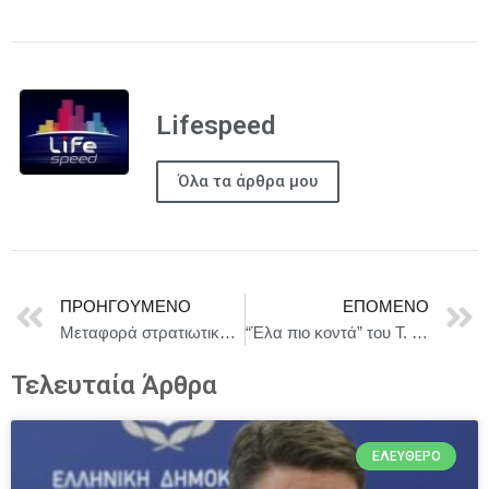
Lifespeed
Όλα τα άρθρα μου
ΠΡΟΗΓΟΎΜΕΝΟ
ΕΠΌΜΕΝΟ
Μεταφορά στρατιωτικού υλικού το οποίο παραχώρησε η Ελλάδα στον Λίβανο
“Έλα πιο κοντά” του Τ. Τάτση σε σκην. Αντώνη Παπαδόπουλου από το Ιωνικό θέατρο κάθε Δευτέρα 20.30 στο ΓΚΑΡΑΖ του Πνευματικού Κέντρου Κορυδαλλού
Τελευταία Άρθρα
ΕΛΕΎΘΕΡΟ