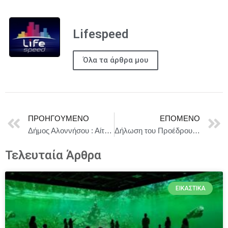
Lifespeed
Όλα τα άρθρα μου
ΠΡΟΗΓΟΎΜΕΝΟ
ΕΠΌΜΕΝΟ
Δήμος Αλοννήσου : Αίτηση Χρηματοδότησης για την Προμήθεια Εξοπλισμαού Οχημάτων Πολιτικής Προστασίας από τον Δήμο
Δήλωση του Προέδρου Κόστα και της Προέδρου φον ντερ Λάιεν σχετικά με την εκλογή του Πάπα Λέοντα ΙΔ΄ ως επικεφαλής της Καθολικής Εκκλησίας
Τελευταία Άρθρα
ΕΙΚΑΣΤΙΚΆ