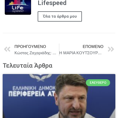
Lifespeed
Όλα τα άρθρα μου
ΠΡΟΗΓΟΎΜΕΝΟ
ΕΠΌΜΕΝΟ
Κώστας Ζαχαριάδης: Η κυβέρνηση της διαφθοράς
Η ΜΑΡΙΑ ΚΟΥΤΣΟΥΡΛΗ LIVE ΣΤΟ ”ΣΠΙΤΙ ART BAR” – ΠΕΜΠΤΗ 11 ΔΕΚΕΜΒΡΙΟΥ
Τελευταία Άρθρα
ΕΛΕΎΘΕΡΟ