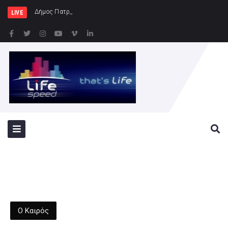
Δήμος Πατρέων : Τα παιδιά των Ημ
LIVE
Ο Καιρός