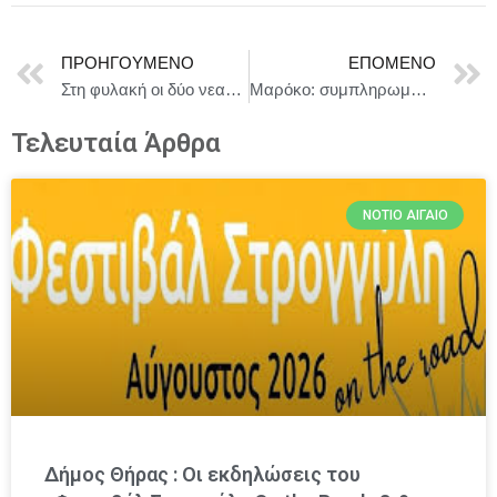
ΠΡΟΗΓΟΎΜΕΝΟ
ΕΠΌΜΕΝΟ
Στη φυλακή οι δύο νεαροί που φέρονται να εμπλέκονται στην πυρκαγιά στο Γηροκομειό της Πάτρας.
Μαρόκο: συμπληρωματική αποστολή ανθρωπιστικής βοήθειας στη Γάζα
Τελευταία Άρθρα
ΝΌΤΙΟ ΑΙΓΑΊΟ
Δήμος Θήρας : Οι εκδηλώσεις του