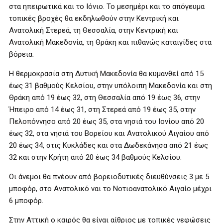
στα ηπειρωτικά και το Ιόνιο. Το μεσημέρι και το απόγευμα
τοπικές βροχές θα εκδηλωθούν στην Κεντρική και
Ανατολική Στερεά, τη Θεσσαλία, στην Κεντρική και
Ανατολική Μακεδονία, τη Θράκη και πιθανώς καταιγίδες στα
βόρεια.
Η θερμοκρασία στη Δυτική Μακεδονία θα κυμανθεί από 15
έως 31 βαθμούς Κελσίου, στην υπόλοιπη Μακεδονία και στη
Θράκη από 19 έως 32, στη Θεσσαλία από 19 έως 36, στην
Ήπειρο από 14 έως 31, στη Στερεά από 19 έως 35, στην
Πελοπόννησο από 20 έως 35, στα νησιά του Ιονίου από 20
έως 32, στα νησιά του Βορείου και Ανατολικού Αιγαίου από
20 έως 34, στις Κυκλάδες και στα Δωδεκάνησα από 21 έως
32 και στην Κρήτη από 20 έως 34 βαθμούς Κελσίου.
Οι άνεμοι θα πνέουν από βορειοδυτικές διευθύνσεις 3 με 5
μποφόρ, στο Ανατολικό ναι το Νοτιοανατολικό Αιγαίο μέχρι
6 μποφόρ.
Στην Αττική ο καιρός θα είναι αίθριος με τοπικές νεφώσεις