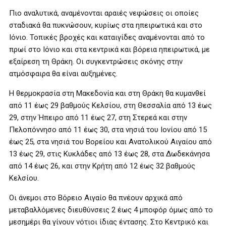
Πιο αναλυτικά, αναμένονται αραιές νεφώσεις οι οποίες
σταδιακά θα πυκνώσουν, κυρίως στα ηπειρωτικά και στο
Ιόνιο. Τοπικές βροχές και καταιγίδες αναμένονται από το
πρωί στο Ιόνιο και στα κεντρικά και βόρεια ηπειρωτικά, με
εξαίρεση τη Θράκη. Οι συγκεντρώσεις σκόνης στην
ατμόσφαιρα θα είναι αυξημένες.
Η θερμοκρασία στη Μακεδονία και στη Θράκη θα κυμανθεί
από 11 έως 29 βαθμούς Κελσίου, στη Θεσσαλία από 13 έως
29, στην Ήπειρο από 11 έως 27, στη Στερεά και στην
Πελοπόννησο από 11 έως 30, στα νησιά του Ιονίου από 15
έως 25, στα νησιά του Βορείου και Ανατολικού Αιγαίου από
13 έως 29, στις Κυκλάδες από 13 έως 28, στα Δωδεκάνησα
από 14 έως 26, και στην Κρήτη από 12 έως 32 βαθμούς
Κελσίου.
Οι άνεμοι στο Βόρειο Αιγαίο θα πνέουν αρχικά από
μεταβαλλόμενες διευθύνσεις 2 έως 4 μποφόρ όμως από το
μεσημέρι θα γίνουν νότιοι ίδιας έντασης. Στο Κεντρικό και