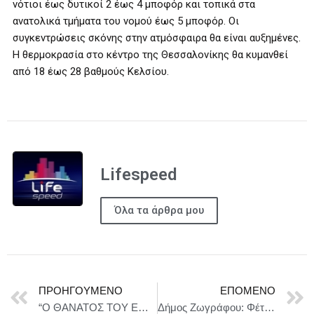
νότιοι έως δυτικοί 2 έως 4 μποφόρ και τοπικά στα
ανατολικά τμήματα του νομού έως 5 μποφόρ. Οι
συγκεντρώσεις σκόνης στην ατμόσφαιρα θα είναι αυξημένες.
Η θερμοκρασία στο κέντρο της Θεσσαλονίκης θα κυμανθεί
από 18 έως 28 βαθμούς Κελσίου.
Lifespeed
Όλα τα άρθρα μου
ΠΡΟΗΓΟΎΜΕΝΟ
ΕΠΌΜΕΝΟ
“Ο ΘΑΝΑΤΟΣ ΤΟΥ ΕΜΠΟΡΑΚΟΥ” – ΠΕΡΙΟΔΕΙΑ || Η επιτυχημένη παράσταση του Γιώργου Νανούρη με τον Βλαδίμηρο Κυριακίδη στον πρωταγωνιστικό ρόλο, ταξιδεύει σε όλη την Ελλάδα!
Δήμος Ζωγράφου: Φέτος στο Κοινωνικό Φροντιστήριο θα λειτουργήσουν θερινά τμήματα προετοιμασίας για τη Γ΄Λυκείου