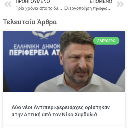
ΠΡΟΗΓΟΎΜΕΝΟ
ΕΠΌΜΕΝΟ
Τρία χρόνια από το δυστύχημα στα Τέμπη – Εκδηλώσεις μνήμης και απεργιακές συγκεντρώσεις διαμαρτυρίας
Ενεργοποίηση τηλεφωνικής γραμμής εκτάκτου ανάγκης για Έλληνες πολίτες σχετικά με την κατάσταση στη Μέση Ανατολή
Τελευταία Άρθρα
ΕΛΕΎΘΕΡΟ
Δύο νέοι Αντιπεριφερειάρχες ορίστηκαν
στην Αττική από τον Νίκο Χαρδαλιά