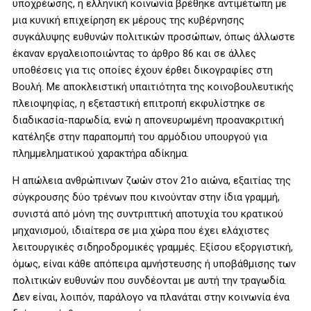
υποχρέωσης, η ελληνική κοινωνία βρέθηκε αντιμέτωπη με
μια κυνική επιχείρηση εκ μέρους της κυβέρνησης
συγκάλυψης ευθυνών πολιτικών προσώπων, όπως άλλωστε
έκαναν εργαλειοποιώντας το άρθρο 86 και σε άλλες
υποθέσεις για τις οποίες έχουν έρθει δικογραφίες στη
Βουλή. Με αποκλειστική υπαιτιότητα της κοινοβουλευτικής
πλειοψηφίας, η εξεταστική επιτροπή εκφυλίστηκε σε
διαδικασία-παρωδία, ενώ η απονευρωμένη προανακριτική
κατέληξε στην παραπομπή του αρμόδιου υπουργού για
πλημμεληματικού χαρακτήρα αδίκημα.
Η απώλεια ανθρώπινων ζωών στον 21ο αιώνα, εξαιτίας της
σύγκρουσης δύο τρένων που κινούνταν στην ίδια γραμμή,
συνιστά από μόνη της συντριπτική αποτυχία του κρατικού
μηχανισμού, ιδιαίτερα σε μια χώρα που έχει ελάχιστες
λειτουργικές σιδηροδρομικές γραμμές. Εξίσου εξοργιστική,
όμως, είναι κάθε απόπειρα αμνήστευσης ή υποβάθμισης των
πολιτικών ευθυνών που συνδέονται με αυτή την τραγωδία.
Δεν είναι, λοιπόν, παράλογο να πλανάται στην κοινωνία ένα