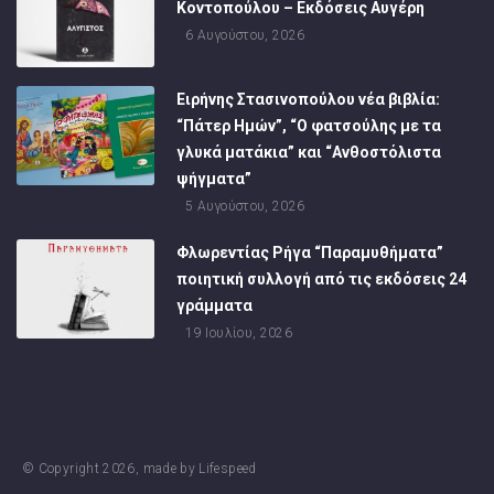
Κοντοπούλου – Εκδόσεις Αυγέρη
6 Αυγούστου, 2026
Ειρήνης Στασινοπούλου νέα βιβλία:
“Πάτερ Ημών”, “Ο φατσούλης με τα
γλυκά ματάκια” και “Ανθοστόλιστα
ψήγματα”
5 Αυγούστου, 2026
Φλωρεντίας Ρήγα “Παραμυθήματα”
ποιητική συλλογή από τις εκδόσεις 24
γράμματα
19 Ιουλίου, 2026
© Copyright
2026
, made by
Lifespeed