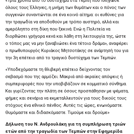
«Τρία χρόνια από το δυστύχημα στα Τέμπη που πλήγωσε
όλους τους Έλληνες, η μνήμη των θυμάτων και ο πόνος των
συγγενών συναντώνται σε ένα κοινό αίτημα: οι ευθύνες για
την τραγωδία να αποδοθούν με τρόπο αυστηρό, αλλά και
αμερόληπτο στη δίκη που ξεκινά. Ενώ η Πολιτεία να
διορθώσει γρήγορα κενά και λάθη στη λειτουργία της, ώστε
ο τόπος μας να μην ξαναβιώσει ένα τέτοιο δράμα», αναφέρει
ο πρωθυπουργός Κυριάκος Μητσοτάκης σε ανάρτησή του για
την 3η επέτειο από το τραγικό δυστύχημα των Τεμπών.
«Υποδεχόμαστε τη θλιβερή επέτειο δείχνοντας τον
σεβασμό που της αρμόζει. Μακριά από ακραίες απόψεις ή
συμπεριφορές που την υποβιβάζουν σε κομματικό σύνθημα.
Και γυρίζοντας την πλάτη σε όσους προσπάθησαν με ψέματα,
φήμες και σενάρια να εκμεταλλευτούν για τους δικούς τους
στόχους ένα εθνικό πένθος. Αυτές τις ώρες, ενωνόμαστε.
Θυμόμαστε και διδασκόμαστε. Τιμούμε και δρούμε»
Δήλωση του Ν. Ανδρουλάκη για τη συμπλήρωση τριών
ετών από την τραγωδία των Τεμπών στην Εφημερίδα