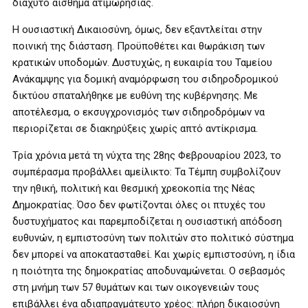
διάχυτο αίσθημα ατιμωρησίας.
Η ουσιαστική Δικαιοσύνη, όμως, δεν εξαντλείται στην
ποινική της διάσταση. Προϋποθέτει και θωράκιση των
κρατικών υποδομών. Δυστυχώς, η ευκαιρία του Ταμείου
Ανάκαμψης για δομική αναμόρφωση του σιδηροδρομικού
δικτύου σπαταλήθηκε με ευθύνη της κυβέρνησης. Με
αποτέλεσμα, ο εκσυγχρονισμός των σιδηροδρόμων να
περιορίζεται σε διακηρύξεις χωρίς απτό αντίκρισμα.
Τρία χρόνια μετά τη νύχτα της 28ης Φεβρουαρίου 2023, το
συμπέρασμα προβάλλει αμείλικτο: Τα Τέμπη συμβολίζουν
την ηθική, πολιτική και θεσμική χρεοκοπία της Νέας
Δημοκρατίας. Όσο δεν φωτίζονται όλες οι πτυχές του
δυστυχήματος και παρεμποδίζεται η ουσιαστική απόδοση
ευθυνών, η εμπιστοσύνη των πολιτών στο πολιτικό σύστημα
δεν μπορεί να αποκατασταθεί. Και χωρίς εμπιστοσύνη, η ίδια
η ποιότητα της δημοκρατίας αποδυναμώνεται. Ο σεβασμός
στη μνήμη των 57 θυμάτων και των οικογενειών τους
επιβάλλει ένα αδιαπραγμάτευτο χρέος: πλήρη δικαιοσύνη