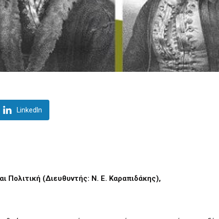
LinkedIn
και Πολιτική (Διευθυντής:
N
.
E
.
K
αραπιδάκης),