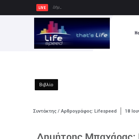
Δήμος Πειραιά : Συγκέντρωση
LIVE
H
Βιβλίο
Συντάκτης / Αρθρογράφος:
Lifespeed
18 Ιου
Δημήτρης Μπαχάρας: 