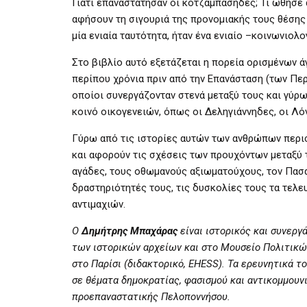
Γιατί επαναστάτησαν οι κοτζαμπάσηδες; Τι ώθησε
αφήσουν τη σιγουριά της προνομιακής τους θέσης 
μία ενιαία ταυτότητα, ήταν ένα ενιαίο –κοινωνιολ
Στο βιβλίο αυτό εξετάζεται η πορεία ορισμένων 
περίπου χρόνια πριν από την Επανάσταση (των Πε
οποίοι συνεργάζονταν στενά μεταξύ τους και γύρ
κοινό οικογενειών, όπως οι Δεληγιάννηδες, οι Λόντ
Γύρω από τις ιστορίες αυτών των ανθρώπων περισ
και αφορούν τις σχέσεις των προυχόντων μεταξύ τ
αγάδες, τους οθωμανούς αξιωματούχους, τον Πασά
δραστηριότητές τους, τις δυσκολίες τους τα τελε
αντιμαχιών.
Ο
Δημήτρης Μπαχάρας
είναι ιστορικός και συνεργ
των ιστορικών αρχείων και στο Μουσείο Πολιτικών
στο Παρίσι (διδακτορικό,
EHESS
). Τα ερευνητικά 
σε θέματα δημοκρατίας, φασισμού και αντικομμουν
προεπαναστατικής Πελοποννήσου.