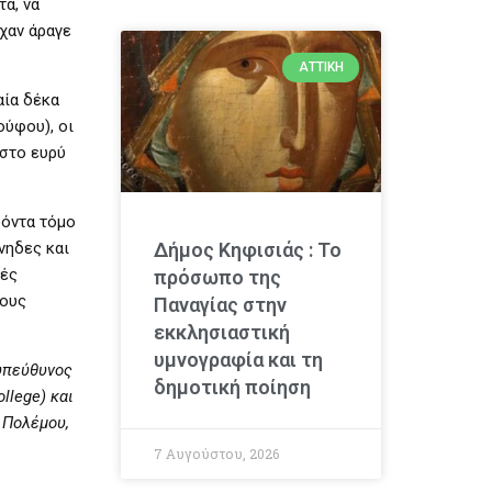
α, να
ίχαν άραγε
ΑΤΤΙΚΉ
αία δέκα
ούφου), οι
 στο ευρύ
ρόντα τόμο
νηδες και
Δήμος Κηφισιάς : Το
κές
πρόσωπο της
τους
Παναγίας στην
εκκλησιαστική
υμνογραφία και τη
 υπεύθυνος
δημοτική ποίηση
ollege
) και
 Πολέμου,
7 Αυγούστου, 2026