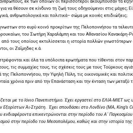
 ανθρώπους, εκ των οποίων οι περισσότεροι ακουμπούσαν τα εξήντ
για να θέσουν σε κίνδυνο τη ζωή τους οδηγούμενοι στις μάχες; Ε
ογικά, ανθρωπολογικά και πολιτικά– σώμα με κοινές επιδιώξεις;
άγνωστων στο ευρύ κοινό προκρίτων της Πελοποννήσου τα τελευτ
ρρουκαίων, του Σωτήρη Χαραλάμπη και του Αθανασίου Κανακάρη-Ρ
ω από τους οποίους εκτυλίσσεται η ιστορία πολλών γνωστότερων
οι, οι Ζαΐμηδες κ.ά.
τρέφονται και όλα τα υπόλοιπα ερωτήματα που τίθενται στον πα
ους, τις συμμαχίες τους, τις σχέσεις τους με τους Τούρκους αγιά
 της Πελοποννήσου, την Υψηλή Πύλη, τις οικονομικές και πολιτι
υταία χρόνια πριν από την Επανάσταση και την ένταση των μεταξύ 
άζεται με το Ιόνιο Πανεπιστήμιο. Έχει εργαστεί στο ΕΛΙΑ-ΜΙΕΤ ως
 Εξορίστων Άι-Στράτη. Έχει σπουδάσει στο Λονδίνο (
MA
,
King
’
s
C
του ενδιαφέροντα επικεντρώνονται στην περίοδο του Α΄ Παγκοσμίου
ισμού στην περίοδο του Μεσοπολέμου, καθώς και στην ιστορία της