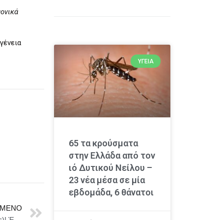
μονικά
γένεια
ΥΓΕΊΑ
65 τα κρούσματα
στην Ελλάδα από τον
ιό Δυτικού Νείλου –
23 νέα μέσα σε μία
εβδομάδα, 6 θάνατοι
ΜΕΝΟ
U-THEATRE – Sword of Wisdom (Το Σπαθί της Σοφίας)! Έρχεται στην Αθήνα!!! Θέατρο Παλλάς