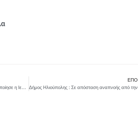
λα
ΕΠΌ
Αυλαία για το πρόγραμμα Erasmus+ που υλοποίησε η Ιερά Μητρόπολη Κίτρους, Κατερίνης και Πλαταμώνος