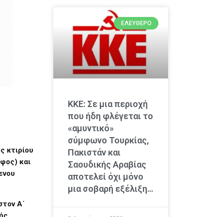
ΕΛΕΎΘΕΡΟ
ΚΚΕ: Σε μια περιοχή
που ήδη φλέγεται το
«αμυντικό»
σύμφωνο Τουρκίας,
ς κτιρίου
Πακιστάν και
οφος) και
Σαουδικής Αραβίας
ενου
αποτελεί όχι μόνο
μια σοβαρή εξέλιξη…
στον Α΄
ής,