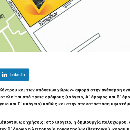
LinkedIn
Κέντρου και των υπόγειων χώρων» αφορά στην ανέγερση ενό
οτελείται από τρεις ορόφους (ισόγειο, Α΄ όροφος και Β΄ όρ
πόγειο και Γ΄ υπόγειο) καθώς και στην αποκατάσταση υφιστάμ
έπονται ως χρήσεις: στο ισόγειο, η δημιουργία πολυχώρου, 
τον Β΄ όροφο η λειτουργία εργαστηρίων (θεατρικού, κεραμικ