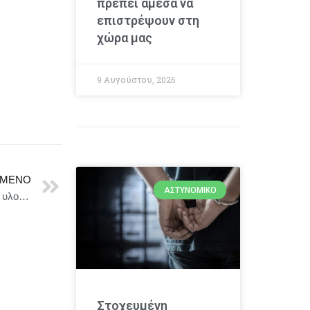
πρέπει άμεσα να
επιστρέψουν στη
χώρα μας
9 Αυγούστου, 2026
ΜΕΝΟ
ΑΣΤΥΝΟΜΙΚΌ
Δήμος Ηλιούπολης : Σε απόσταση αναπνοής από την υλοποίηση του Μεγάλου Έργου της αντικατάστασης των Φωτιστικών Σωμάτων με Σύγχρονο Φωτισμό LED.
Στοχευμένη