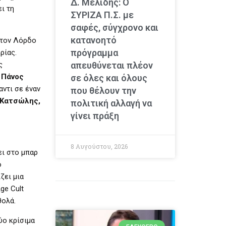
Δ. Μελίδης: Ο
ι τη
ΣΥΡΙΖΑ Π.Σ. με
σαφές, σύγχρονο και
κατανοητό
 τον Λόρδο
πρόγραμμα
ρίας.
ς
απευθύνεται πλέον
ο
Πάνος
σε όλες και όλους
ντι σε έναν
που θέλουν την
 Κατσώλης,
πολιτική αλλαγή να
γίνει πράξη
8 Αυγούστου, 2026
ει στο μπαρ
ο
ζει μια
ge Cult
θολά.
ύο κρίσιμα