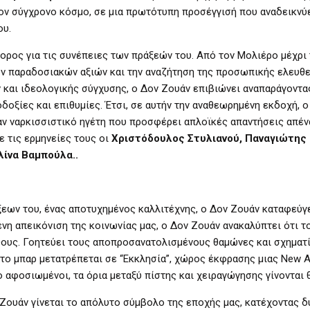
τον σύγχρονο κόσμο, σε μια πρωτότυπη προσέγγισή που αναδεικνύε
ου.
ρος για τις συνέπειες των πράξεών του. Από τον Μολιέρο μέχρι
ν παραδοσιακών αξιών και την αναζήτηση της προσωπικής ελευθε
 και ιδεολογικής σύγχυσης, ο Δον Ζουάν επιβιώνει αναπαράγοντα
δοξίες και επιθυμίες. Έτσι, σε αυτήν την αναθεωρημένη εκδοχή, 
ν ναρκισσιστικό ηγέτη που προσφέρει απλοϊκές απαντήσεις απένα
 τις ερμηνείες τους οι
Χριστόδουλος Στυλιανού, Παναγιώτης
ίνα Βαμπούλα..
εων του, ένας αποτυχημένος καλλιτέχνης, ο Δον Ζουάν καταφεύγ
ένη απεικόνιση της κοινωνίας μας, ο Δον Ζουάν ανακαλύπτει ότι τ
θους. Γοητεύει τους αποπροσανατολισμένους θαμώνες και σχηματί
το μπαρ μετατρέπεται σε “Εκκλησία”, χώρος έκφρασης μιας New A
ιο αφοσιωμένοι, τα όρια μεταξύ πίστης και χειραγώγησης γίνονται 
Ζουάν γίνεται το απόλυτο σύμβολο της εποχής μας, κατέχοντας δ