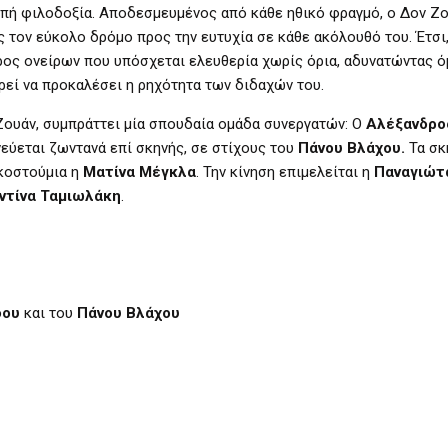
οεπή φιλοδοξία. Αποδεσμευμένος από κάθε ηθικό φραγμό, ο Δον Ζ
 τον εύκολο δρόμο προς την ευτυχία σε κάθε ακόλουθό του. Έτσι,
ρος ονείρων που υπόσχεται ελευθερία χωρίς όρια, αδυνατώντας 
εί να προκαλέσει η ρηχότητα των διδαχών του.
 Ζουάν, συμπράττει μία σπουδαία ομάδα συνεργατών: Ο
Αλέξανδρο
εύεται ζωντανά επί σκηνής, σε στίχους του
Πάνου Βλάχου.
Τα σκ
 κοστούμια η
Ματίνα Μέγκλα
. Την κίνηση επιμελείται η
Παναγιώτ
ντίνα Ταμιωλάκη
.
δου
και του
Πάνου Βλάχου