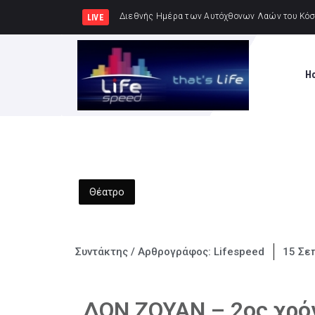
Συνελήφθησαν -3- ά
LIVE
H
Θέατρο
Συντάκτης / Αρθρογράφος:
Lifespeed
15 Σε
ΔΟΝ ΖΟΥΑΝ – 2ος χρό