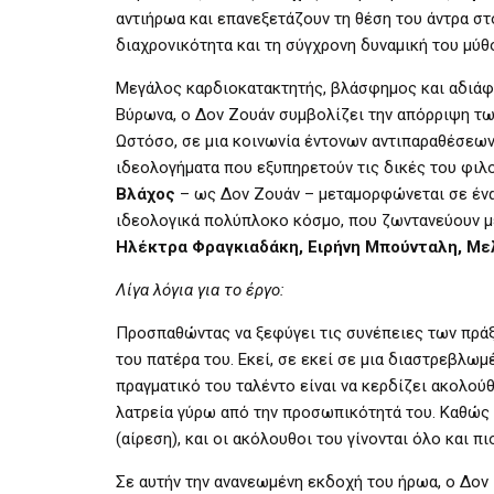
αντιήρωα και επανεξετάζουν τη θέση του άντρα σ
διαχρονικότητα και τη σύγχρονη δυναμική του μύθ
Μεγάλος καρδιοκατακτητής, βλάσφημος και αδιάφο
Βύρωνα, ο Δον Ζουάν συμβολίζει την απόρριψη τω
Ωστόσο, σε μια κοινωνία έντονων αντιπαραθέσεων
ιδεολογήματα που εξυπηρετούν τις δικές του φιλο
Βλάχος
– ως Δον Ζουάν – μεταμορφώνεται σε ένα
ιδεολογικά πολύπλοκο κόσμο, που ζωντανεύουν με
Ηλέκτρα Φραγκιαδάκη, Ειρήνη Μπούνταλη, Μελ
Λίγα λόγια για το έργο:
Προσπαθώντας να ξεφύγει τις συνέπειες των πράξ
του πατέρα του. Εκεί, σε εκεί σε μια διαστρεβλωμ
πραγματικό του ταλέντο είναι να κερδίζει ακολού
λατρεία γύρω από την προσωπικότητά του. Καθώς 
(αίρεση), και οι ακόλουθοι του γίνονται όλο και π
Σε αυτήν την ανανεωμένη εκδοχή του ήρωα, ο Δον 