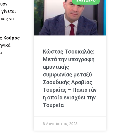
ΕΛΕΎΘΕΡΟ
ουάν
 γίνεται
όμως να
ς Κούρος
ηνικά
Κώστας Τσουκαλάς:
α
Μετά την υπογραφή
αμυντικής
συμφωνίας μεταξύ
Σαουδικής Αραβίας –
Τουρκίας – Πακιστάν
η οποία ενισχύει την
Τουρκία
8 Αυγούστου, 2026