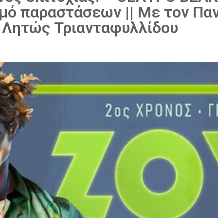
θμό παραστάσεων || Με τον Πα
α Λητώς Τριανταφυλλίδου