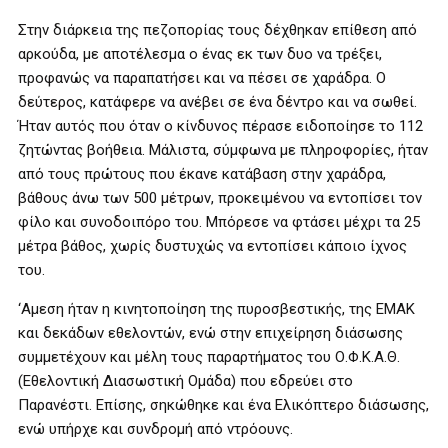
Στην διάρκεια της πεζοπορίας τους δέχθηκαν επίθεση από
αρκούδα, με αποτέλεσμα ο ένας εκ των δυο να τρέξει,
προφανώς να παραπατήσει και να πέσει σε χαράδρα. Ο
δεύτερος, κατάφερε να ανέβει σε ένα δέντρο και να σωθεί.
Ήταν αυτός που όταν ο κίνδυνος πέρασε ειδοποίησε το 112
ζητώντας βοήθεια. Μάλιστα, σύμφωνα με πληροφορίες, ήταν
από τους πρώτους που έκανε κατάβαση στην χαράδρα,
βάθους άνω των 500 μέτρων, προκειμένου να εντοπίσει τον
φίλο και συνοδοιπόρο του. Μπόρεσε να φτάσει μέχρι τα 25
μέτρα βάθος, χωρίς δυστυχώς να εντοπίσει κάποιο ίχνος
του.
‘Αμεση ήταν η κινητοποίηση της πυροσβεστικής, της ΕΜΑΚ
και δεκάδων εθελοντών, ενώ στην επιχείρηση διάσωσης
συμμετέχουν και μέλη τους παραρτήματος του Ο.Φ.Κ.Α.Θ.
(Εθελοντική Διασωστική Ομάδα) που εδρεύει στο
Παρανέστι. Επίσης, σηκώθηκε και ένα Ελικόπτερο διάσωσης,
ενώ υπήρχε και συνδρομή από ντρόουνς.