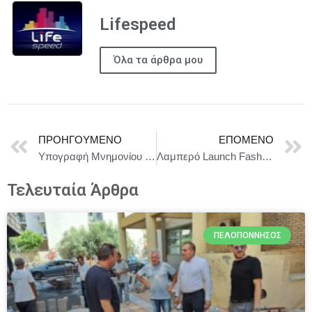
Lifespeed
Όλα τα άρθρα μου
ΠΡΟΗΓΟΎΜΕΝΟ
ΕΠΌΜΕΝΟ
Υπογραφή Μνημονίου Συνεργασίας μεταξύ του Ιδρύματος Μείζονος Ελληνισμού και του Οργανισμού International Creative Academy της Αιγύπτου
Λαμπερό Launch Fashion Event για το νέο brand του Γιάννη Σπαλιάρα “BRAHAM” clothing στο “Pasaji Athens Restaurant”!
Τελευταία Άρθρα
ΠΕΛΟΠΌΝΝΗΣΟΣ