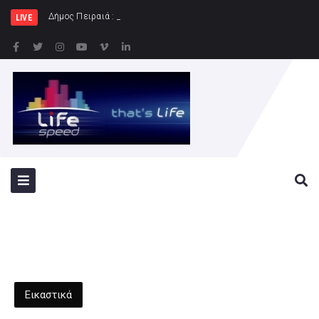
Δήμος Πειραιά : Συγκέντρωση ειδών διατρο
LIVE
Εικαστικά