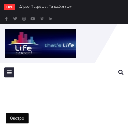
Δήμος Πατρέων : Τα παιδιά των Ημερήσιων Παιδικών Κατασκηνώ
LIVE
Θέατρο