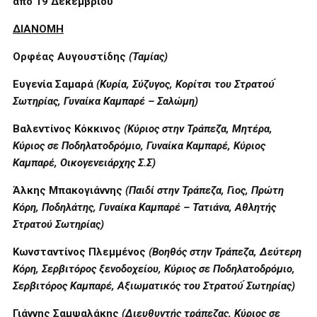
από 19 Δεκεμβρίου
ΔΙΑΝΟΜΗ
Ορφέας Αυγουστίδης
(Ταμίας)
Ευγενία Σαμαρά
(Κυρία, Σύζυγος, Κορίτσι του Στρατού́
Σωτηρίας, Γυναίκα Καμπαρέ – Σαλώμη)
Βαλεντίνος Κόκκινος
(Κύριος στην Τράπεζα, Μητέρα,
Κύριος σε Ποδηλατοδρόμιο, Γυναίκα Καμπαρέ, Κύριος
Καμπαρέ, Οικογενειάρχης Σ.Σ)
Άλκης Μπακογιάννης
(Παιδί στην Τράπεζα, Γιος, Πρώτη
Κόρη, Ποδηλάτης, Γυναίκα Καμπαρέ – Τατιάνα, Αθλητής
Στρατού Σωτηρίας)
Κωνσταντίνος Πλεμμένος
(Βοηθός στην Τράπεζα, Δεύτερη
Κόρη, Σερβιτόρος ξενοδοχείου, Κύριος σε Ποδηλατοδρόμιο,
Σερβιτόρος Καμπαρέ, Αξιωματικός του Στρατού́ Σωτηρίας)
Γιάννης Σαμψαλάκης
(Διευθυντής τράπεζας, Κύριος σε