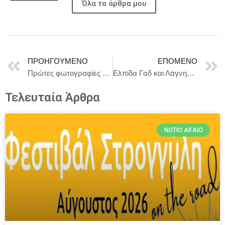
Όλα τα άρθρα μου
ΠΡΟΗΓΟΎΜΕΝΟ
ΕΠΌΜΕΝΟ
Πρώτες φωτογραφίες από τον sold out Αρχιμάστορα Σόλνες με τον Άρη Λεμεπεσόπουλο
Ελπίδα Γαδ και Λάγνης ενώνουν τις φωνές τους για ένα ευαίσθητο θέμα
Τελευταία Άρθρα
ΝΌΤΙΟ ΑΙΓΑΊΟ