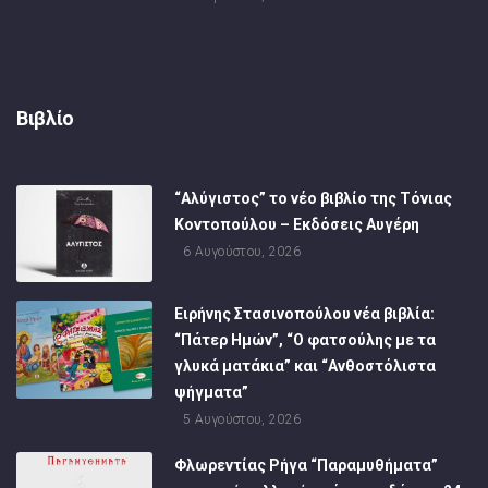
Βιβλίο
“Αλύγιστος” το νέο βιβλίο της Τόνιας
Κοντοπούλου – Εκδόσεις Αυγέρη
6 Αυγούστου, 2026
Ειρήνης Στασινοπούλου νέα βιβλία:
“Πάτερ Ημών”, “Ο φατσούλης με τα
γλυκά ματάκια” και “Ανθοστόλιστα
ψήγματα”
5 Αυγούστου, 2026
Φλωρεντίας Ρήγα “Παραμυθήματα”