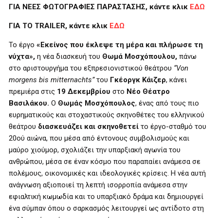
ΓΙΑ ΝΕΕΣ ΦΩΤΟΓΡΑΦΙΕΣ ΠΑΡΑΣΤΑΣΗΣ, κάντε κλικ
ΕΔΩ
ΓΙΑ ΤΟ TRAILER, κάντε κλικ
ΕΔΩ
Το έργο
«Εκείνος που έκλεψε τη μέρα και πλήρωσε τη
νύχτα»,
η νέα διασκευή του
Θωμά Μοσχόπουλου,
πάνω
στο αριστουργήμα του εξπρεσιονιστικού θεάτρου
“Von
morgens bis mitternachts”
του
Γκέοργκ Κάιζερ
, κάνει
πρεμιέρα στις
19 Δεκεμβρίου
στο
Νέο Θέατρο
Βασιλάκου.
Ο
Θωμάς Μοσχόπουλος
, ένας από τους πιο
ευρηματικούς και στοχαστικούς σκηνοθέτες του ελληνικού
θεάτρου
διασκευάζει και σκηνοθετεί
το έργο-σταθμό του
20ού αιώνα, που μέσα από έντονους συμβολισμούς και
μαύρο χιούμορ, σχολιάζει την υπαρξιακή αγωνία του
ανθρώπου, μέσα σε έναν κόσμο που παραπαίει ανάμεσα σε
πολέμους, οικονομικές και ιδεολογικές κρίσεις. Η νέα αυτή
ανάγνωση αξιοποιεί τη λεπτή ισορροπία ανάμεσα στην
εφιαλτική κωμωδία και το υπαρξιακό δράμα και δημιουργεί
ένα σύμπαν όπου ο σαρκασμός λειτουργεί ως αντίδοτο στη