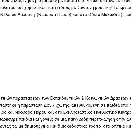
, που φιλοξένησε μπαμπάδες με παιδιά από 4 έως 8 ετών, σε ένα
αλέτου και χορευτικού παιχνιδιού, με ζωντανή μουσική! Το εργα
IN Dance Academy (Νάαουσα Πάρου) και στο Ωδείο Μυθωδία (Παρο
ραστικών παραστάσεων των Εκπαιδευτικών & Κοινωνικών Δράσεων τ
ιάστηκε η παράσταση Δον Κιχώτης, απευθυνόμενη σε παιδιά από 
κιάς και Νάουσας Πάρου και στο Εκκλησιαστικό Πνευματικό Κέντρ
αρέσυρε παιδιά και γονείς σε μια παιγνιώδη περιπλάνηση στην αθ
γώντας τα, με δημιουργικό και διασκεδαστικό τρόπο, στο οπτικό κα