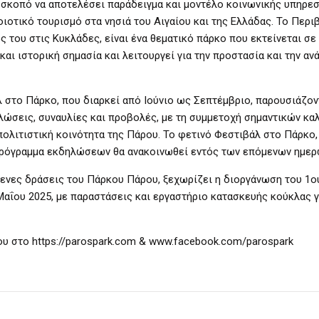
 σκοπό να αποτελέσει παράδειγμα και μοντέλο κοινωνικής υπηρεσ
οιοτικό τουρισμό στα νησιά του Αιγαίου και της Ελλάδας. Το Περι
του στις Κυκλάδες, είναι ένα θεματικό πάρκο που εκτείνεται σε 
ι ιστορική σημασία και λειτουργεί για την προστασία και την αν
λ στο Πάρκο, που διαρκεί από Ιούνιο ως Σεπτέμβριο, παρουσιάζο
ηλώσεις, συναυλίες και προβολές, με τη συμμετοχή σημαντικών κα
ολιτιστική κοινότητα της Πάρου. Το φετινό Φεστιβάλ στο Πάρκο,
ς πρόγραμμα εκδηλώσεων θα ανακοινωθεί εντός των επόμενων ημερ
μενες δράσεις του Πάρκου Πάρου, ξεχωρίζει η διοργάνωση του 1ο
αΐου 2025, με παραστάσεις και εργαστήριο κατασκευής κούκλας γ
ου στο https://parospark.com & www.facebook.com/parospark