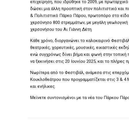
επιχείρηση, που ιδρύθηκε το 2009, με πρωταρχικό
δώσει μια άλλη προοπτική στον πολιτιστικό και π
& Πολιτιστικό Πάρκο Πάρου, πρωτοπόρο στο είδος 
χερσόνησο 800 στρεμμάτων, με μεγάλη γεωλογική κα
χερσονήσου του Άι Γιάννη Δέτη.
Κάθε χρόνο, διοργανώνει το καλοκαιρινό Φεστιβά
θεατρικές, χορευτικές, μουσικές, εικαστικές εκδ
ενώ συγχρόνως δίνει βήμα και φωνή στην τοπική π
να ξεκινήσει στις 20 Ιουνίου 2025, και το πλήρε
Νωρίτερα από το Φεστιβάλ, ανάμεσα στις επερχό
Κουκλοθεάτρου που προγραμματίζεται στις 3 & 4 Μ
και ενήλικες.
Μείνετε συντονισμένοι με τα νέα του Πάρκου Πάρ