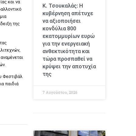
ίας και να
Κ. Τσουκαλάς: Η
βαλλοντικό
κυβέρνηση απέτυχε
μια
να αξιοποιήσει
άδειξη της
κονδύλια 800
εκατομμυρίων ευρώ
ντας
για την ενεργειακή
λλιτεχνών,
ανθεκτικότητα και
 αναμένεται
τώρα προσπαθεί να
ών.
κρύψει την αποτυχία
της
υ Φεστιβάλ
ια παιδιά
7 Αυγούστου, 2026