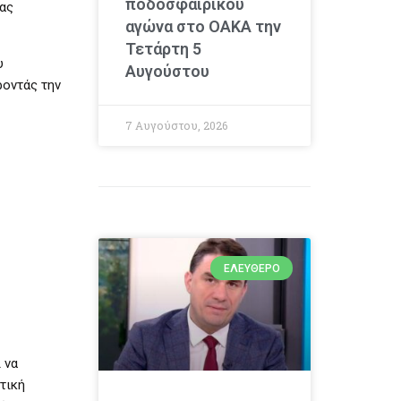
ποδοσφαιρικού
ιας
αγώνα στο ΟΑΚΑ την
Τετάρτη 5
υ
Αυγούστου
ροντάς την
7 Αυγούστου, 2026
ΕΛΕΎΘΕΡΟ
 να
τική