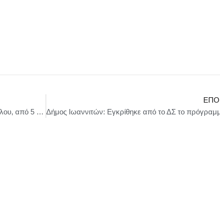
ΕΠΌ
TOXICITY σε σκηνοθεσία Γιώργου Νικολόπουλου, από 5 Μαΐου || Τεχνοχώρος ΦΑΜΠΡΙΚΑ