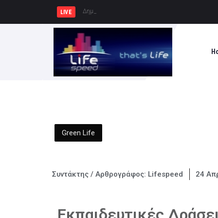
Δημήτρης Μελίδης: «Ο ΣΥΡΙΖΑ-ΠΣ είν
LIVE
H
Green Life
Συντάκτης / Αρθρογράφος:
Lifespeed
24 Απρ
Εκπαιδευτικές Δράσει