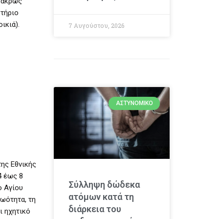
ν άκρως
στήριο
ικιά).
7 Αυγούστου, 2026
ΑΣΤΥΝΟΜΙΚΌ
ης Εθνικής
4 έως 8
Σύλληψη δώδεκα
ο Αγίου
ατόμων κατά τη
ωότητα, τη
διάρκεια του
ι ηχητικό