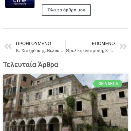
Όλα τα άρθρα μου
ΠΡΟΗΓΟΎΜΕΝΟ
ΕΠΌΜΕΝΟ
Κ. Χατζηδάκης: Βελτιώσεις σε 3 μέτρα στήριξης του αγροτικού κόσμου
Θρυλική ανατροπή, 3-2 τον Παναθηναϊκό και «ερυθρόλευκο» (και) το Super Cup!
Τελευταία Άρθρα
ΙΌΝΙΑ ΝΗΣΙΆ