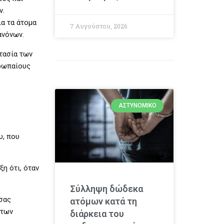
ν.
ια τα άτομα
7 Αυγούστου, 2026
ανόνων.
τασία των
υρωπαίους
ΑΣΤΥΝΟΜΙΚΌ
υ, που
η ότι, όταν
Σύλληψη δώδεκα
σας
ατόμων κατά τη
 των
διάρκεια του