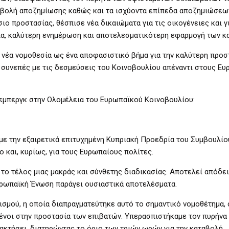
ταβολή αποζημίωσης καθώς και τα ισχύοντα επίπεδα αποζημιώσεω
ο προστασίας, θέσπισε νέα δικαιώματα για τις οικογένειες και γ
ια, καλύτερη ενημέρωση και αποτελεσματικότερη εφαρμογή των κ
η νέα νομοθεσία ως ένα αποφασιστικό βήμα για την καλύτερη προσ
 συνεπές με τις δεσμεύσεις του Κοινοβουλίου απέναντι στους Ε
εμπεργκ στην Ολομέλεια του Ευρωπαϊκού Κοινοβουλίου:
με την εξαιρετικά επιτυχημένη Κυπριακή Προεδρία του Συμβουλίο
 και, κυρίως, για τους Ευρωπαίους πολίτες.
ο τέλος μιας μακράς και σύνθετης διαδικασίας. Αποτελεί απόδειξ
υρωπαϊκή Ένωση παράγει ουσιαστικά αποτελέσματα.
σμού, η οποία διαπραγματεύτηκε αυτό το σημαντικό νομοθέτημα, 
νοι στην προστασία των επιβατών. Υπερασπιστήκαμε τον πυρήνα
ακτήσει, διατηρώντας το όριο των τριών ωρών για την καταβολή