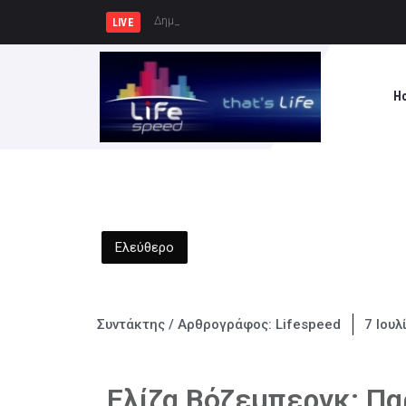
Δημήτρης Μελίδης: «Ο ΣΥΡΙΖΑ-ΠΣ εί
LIVE
H
Ελεύθερο
Συντάκτης / Αρθρογράφος:
Lifespeed
7 Ιουλ
Ελίζα Βόζεμπεργκ: Π