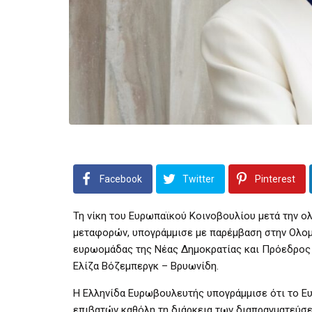
Facebook
Twitter
Pinterest
Τη νίκη του Ευρωπαϊκού Κοινοβουλίου μετά την 
μεταφορών, υπογράμμισε με παρέμβαση στην Ολομ
ευρωομάδας της Νέας Δημοκρατίας και Πρόεδρος 
Ελίζα Βόζεμπεργκ – Βρυωνίδη.
Η Ελληνίδα Ευρωβουλευτής υπογράμμισε ότι το Ε
επιβατών καθόλη τη διάρκεια των διαπραγματεύσ