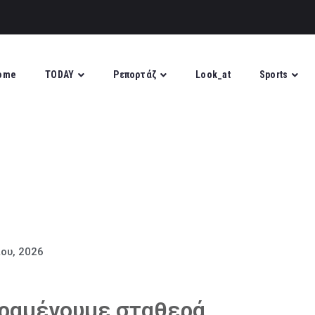
ome
TODAY
Ρεπορτάζ
Look_at
Sports
ίου, 2026
αραμένουμε σταθερά