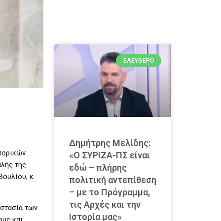
ΕΛΕΎΘΕΡΟ
Δημήτρης Μελίδης:
πορικών
«Ο ΣΥΡΙΖΑ-ΠΣ είναι
λής της
εδώ – πλήρης
ουλίου, κ.
πολιτική αντεπίθεση
– με το Πρόγραμμα,
τις Αρχές και την
στασία των
Ιστορία μας»
ους και