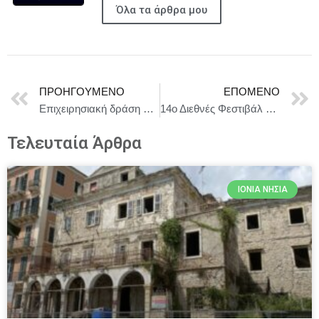
Όλα τα άρθρα μου
ΠΡΟΗΓΟΎΜΕΝΟ
ΕΠΌΜΕΝΟ
Eπιχειρησιακή δράση αστυνομικών της Υποδιεύθυνσης Προστασίας Ανηλίκων σε περιοχές του Δήμου Λαγκαδά
14ο Διεθνές Φεστιβάλ Ψηφιακού Κινηματογράφου Αθήνας (AIDFF) : Η Ιστορία του Πανοράματος – Ένα Ταξίδι σε Κόσμους που Αναπνέουν
Τελευταία Άρθρα
ΙΌΝΙΑ ΝΗΣΙΆ