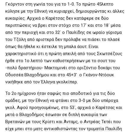
Γκόρντον στη γωνία του για το 1-0. Το πρώτο 45λεπτο
κύλησε με την Εθνική να κυριαρχεί, δημιουργώντας κι άλλες
ευκαιρίες. Αρχικά ο Καρέτσας δεν κατάφερε σε δύο
περιπτώσεις να βρει στον στόχο στο 17΄ και στο 18΄ μέσα
από την περιοχή και στο 32΄ ο Παυλίδης σε ωραίο γύρισμα
του Τζόλη από αριστερά δεν πρόλαβε να πιάσει το πλασέ
όπως θα ήθελε κι έστειλε τη μπαλα άουτ. Είναι
χαρακτηριστικό ότι η πρώτη απειλή από τους Σκωτσέζους
ήρθε στο 1ο λεπτό των καθυστερήσεων με το σουτ του
-πολύ δραστήριου- Μακτομινέι στο οριζόντιο δοκάρι του
Οδυσσέα Βλαχοδήμου και στο 45+3′ ο Γκάνον-Ντόουκ
νικήθηκε από τον Έλληνα γκολκίπερ.
Το 2ο ημίχρονο ήταν σαφώς πιο αποδοτικό για τις δύο
ομάδες, με την Εθνική να φτάνει στο 3-0 με δύο υπέροχα
γκολ. Αφού προηγουμένως, στο 53΄, αρχικά ο Καρέτσας και
μετά ο Βλαχοδήμος έσωσαν σε διπλή ευκαιρία των
Βρετανών με τους Κρίστι και Άνταμς, ο Αντρέας Τετέι που
είχε μπει στο ματς αντικαθιστώντας τον τρυματία Παυλίδη