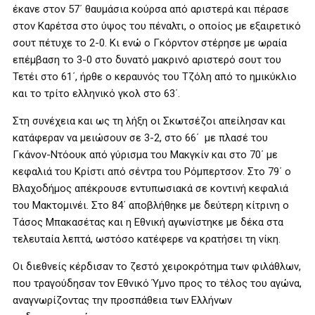
έκανε στον 57΄ θαυμάσια κούρσα από αριστερά και πέρασε
στον Καρέτσα στο ύψος του πέναλτι, ο οποίος με εξαιρετικό
σουτ πέτυχε το 2-0. Κι ενώ ο Γκόρντον στέρησε με ωραία
επέμβαση το 3-0 στο δυνατό μακρινό αριστερό σουτ του
Τετέι στο 61΄, ήρθε ο κεραυνός του Τζόλη από το ημικύκλιο
και το τρίτο ελληνικό γκολ στο 63΄.
Στη συνέχεια και ως τη λήξη οι Σκωτσέζοι απείλησαν και
κατάφεραν να μειώσουν σε 3-2, στο 66΄ με πλασέ του
Γκάνον-Ντόουκ από γύρισμα του Μακγκίν και στο 70΄ με
κεφαλιά του Κρίστι από σέντρα του Ρόμπερτσον. Στο 79΄ ο
Βλαχοδήμος απέκρουσε εντυπωσιακά σε κοντινή κεφαλιά
του Μακτομινέι. Στο 84΄ αποβλήθηκε με δεύτερη κίτρινη ο
Τάσος Μπακασέτας και η Εθνική αγωνίστηκε με δέκα στα
τελευταία λεπτά, ωστόσο κατέφερε να κρατήσει τη νίκη.
Οι διεθνείς κέρδισαν το ζεστό χειροκρότημα των φιλάθλων,
που τραγούδησαν τον Εθνικό Ύμνο προς το τέλος του αγώνα,
αναγνωρίζοντας την προσπάθεια των Ελλήνων