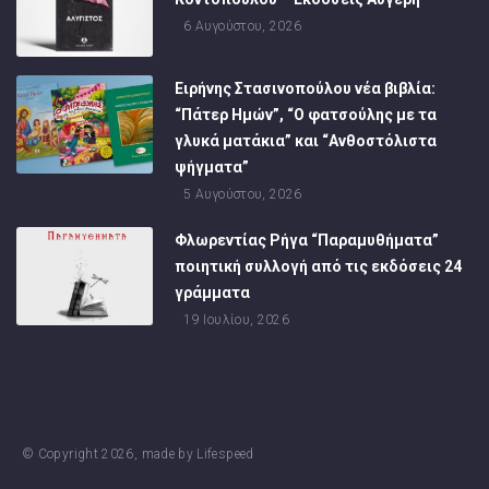
6 Αυγούστου, 2026
Ειρήνης Στασινοπούλου νέα βιβλία:
“Πάτερ Ημών”, “Ο φατσούλης με τα
γλυκά ματάκια” και “Ανθοστόλιστα
ψήγματα”
5 Αυγούστου, 2026
Φλωρεντίας Ρήγα “Παραμυθήματα”
ποιητική συλλογή από τις εκδόσεις 24
γράμματα
19 Ιουλίου, 2026
© Copyright
2026
, made by
Lifespeed