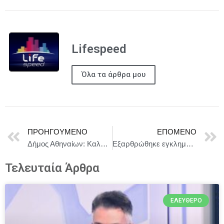
Lifespeed
Όλα τα άρθρα μου
ΠΡΟΗΓΟΎΜΕΝΟ
ΕΠΌΜΕΝΟ
Δήμος Αθηναίων: Καλοκαίρι στον Εθνικό Κήπο
Εξαρθρώθηκε εγκληματική οργάνωση, τα μέλη της οποίας δραστηριοποιούνταν από το 2019 στην κατ’ επάγγελμα και κατά συρροή τέλεση απάτης
Τελευταία Άρθρα
ΕΛΕΎΘΕΡΟ