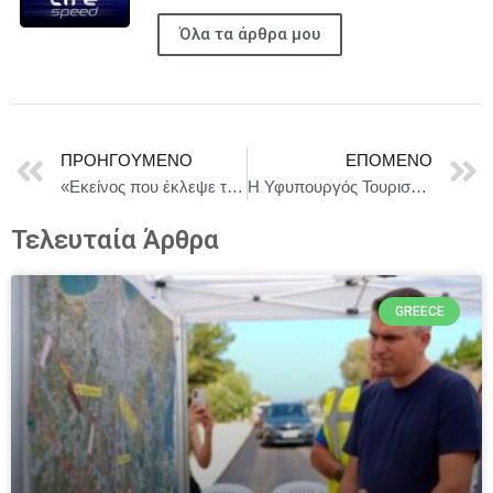
Όλα τα άρθρα μου
ΠΡΟΗΓΟΎΜΕΝΟ
ΕΠΌΜΕΝΟ
«Εκείνος που έκλεψε τη μέρα και πλήρωσε τη νύχτα», στο Θέατρο Βασιλάκου από 17/12 || Σκηνοθεσία: Θωμάς Μοσχόπουλος – Πρωταγωνιστούν: Ορφέας Αυγουστίδης & Ευγενία Σαμαρά
Η Υφυπουργός Τουρισμού Άννα Καραμανλή στη Λέσβο στο πλαίσιο κυβερνητικού κλιμακίου για την Παρουσίαση του Τοπικού Σχεδίου Ανάπτυξης
Τελευταία Άρθρα
GREECE