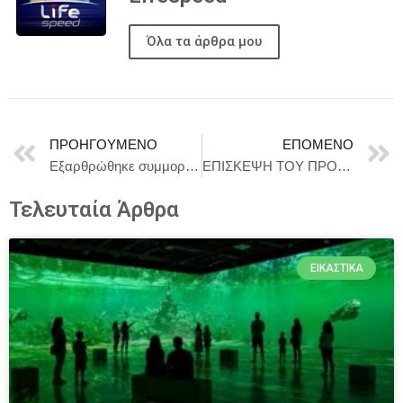
Όλα τα άρθρα μου
ΠΡΟΗΓΟΎΜΕΝΟ
ΕΠΌΜΕΝΟ
Εξαρθρώθηκε συμμορία που διέπραττε κακουργηματικές απάτες σε βάρος του Ε.Ο.Π.Υ.Υ., μέσω ψευδών βεβαιώσεων και πλαστογραφιών
ΕΠΙΣΚΕΨΗ ΤΟΥ ΠΡΟΕΔΡΟΥ ΤΗΣ ΔΗΜΟΚΡΑΤΙΑΣ ΚΩΝΣΤΑΝΤΙΝΟΥ ΑΝ. ΤΑΣΟΥΛΑ ΣΤΟ ΕΘΝΙΚΟ ΠΑΡΚΟ ΔΕΛΤΑ ΕΒΡΟΥ
Τελευταία Άρθρα
ΕΙΚΑΣΤΙΚΆ