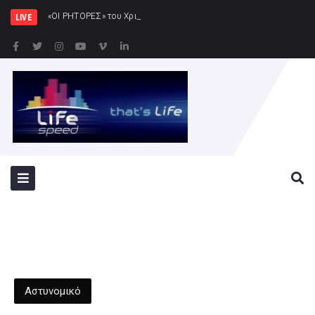
«ΟΙ ΡΗΤΟΡΕΣ» του Χριστόφορου Χριστοφή | Αρχαί
LIVE
Αστυνομικό