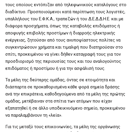
τους οποίους εντόπιζαν από τηλεφωνικούς καταλόγους στο
διαδίκτυο. Προσποιούμενοι κατά περίπτωση τους λογιστές,
υπαλλήλους του Ε.Φ.Κ.Α., τραπεζών ή του Δ.Ε.Δ.Δ.Η.Ε. και με
διάφορα προσχήματα, όπως της καταβολής επιδόματος ή
αποφυγής επιβολής προστίμων ή διαρροής ηλεκτρικής
ενέργειας, ζητούσαν από τους ανυποψίαστους πολίτες να
συγκεντρώσουν χρήματα και τιμαλφή που διατηρούσαν στο
σπίτι, προκειμένου να γίνει δήθεν καταγραφή τους για τον
προσδιορισμό της περιουσίας τους και του αναλογούντος
επιδόματος ή προστίμου ή για την ασφάλισή τους.
Τα μέλη της δεύτερης ομάδας, όντας σε ετοιμότητα και
διάσπαρτα σε προκαθορισμένα κάθε φορά σημεία δράσης
ανά την επικράτεια, καθοδηγούμενα από τα μέλη της πρώτης
ομάδας, μετέβαιναν στα σπίτια των ατόμων που είχαν
εξαπατηθεί ή σε άλλο υποδεικνυόμενο σημείο, προκειμένου
να παραλαμβάνουν τη «λεία».
Για τις μεταξύ τους επικοινωνίες, τα μέλη της οργάνωσης