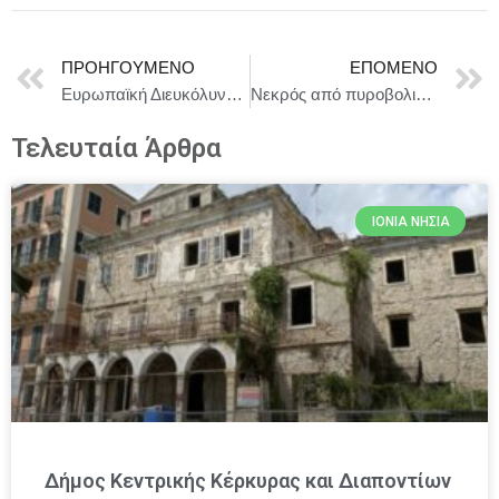
ΠΡΟΗΓΟΎΜΕΝΟ
ΕΠΌΜΕΝΟ
Ευρωπαϊκή Διευκόλυνση Ειρήνης: Το Συμβούλιο εγκρίνει δύο μέτρα βοήθειας για την υποστήριξη των ενόπλων δυνάμεων της Μολδαβίας
Νεκρός από πυροβολισμούς στο Χαλάνδρι
Τελευταία Άρθρα
ΙΌΝΙΑ ΝΗΣΙΆ
Δήμος Κεντρικής Κέρκυρας και Διαποντίων