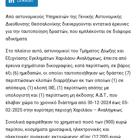
LinkedIn
Από αστυνομικούς Υπηρεσιών της Γενικής Αστυνομικής
Διεύθυνσης Θεσσαλονίκης διενεργούνται εντατικά έρευνες
για την ταυτοποίηση δραστών, που εμπλέκονται σε διάφορα
αδικήματα.
Στο πλαίσιο αυτό, αστυνομικοί του Τμήματος Δίωξης και
Εξιχνίασης Εγκλημάτων Χαριλάου-Αναλήψεως, έπειτα από
έρευνα σχημάτισαν δικογραφίες, κατά περίπτωση, σε βάρος
έξι (6) ημεδαπών, οι οποίοι ταυτοποιήθηκαν ως δράστες (7)
περιπτώσεων κλοπών διαρρήξεων εκ των οποίων (1) σε
απόπειρα, (1) κλοπή ΙΧΕ, (1) περίπτωση απάτης με
υπολογιστή και (1) περίπτωση μη έκδοσης Α.Δ.Τ., που
έλαβαν χώρα το χρονικό διάστημα από 30-12-2024 έως 05-
02-2025 στην ευρύτερη περιοχή Χαριλάου – Αναλήψεως.
Συνολικά αφαιρέθηκαν το χρηματικό ποσό των (900) ευρώ
περίπου, κοσμήματα χρυσαφικά, ηλεκτρονικές και
ηλεκτρικές συσκευές εκτιμώμενης αξίας (12.200) ευρώ