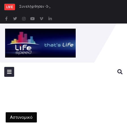
Συνελήφθησαν -3- άτομα για καλλιέργεια
LIVE
Αστυνομικό