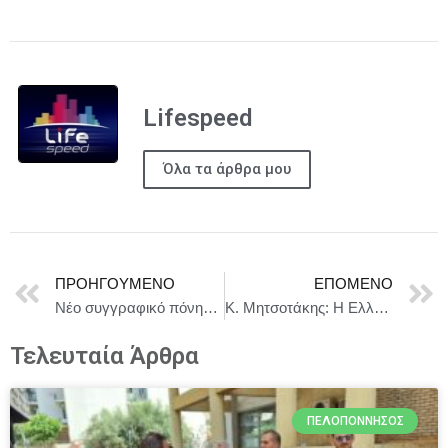
Lifespeed
Όλα τα άρθρα μου
ΠΡΟΗΓΟΎΜΕΝΟ
ΕΠΌΜΕΝΟ
Νέο συγγραφικό πόνημα από τον Επίσκοπο Γρηγόριο Δημ. Παπαθωμά, Μητροπολίτη Περιστερίου και Καθηγητή του Κανονικού Δικαίου της Θεολογικής Σχολής του Πανεπιστημίου Αθηνών
Κ. Μητσοτάκης: Η Ελλάδα δεν συζητά με την Τουρκία ζητήματα κυριαρχίας
Τελευταία Άρθρα
ΠΕΛΟΠΌΝΝΗΣΟΣ