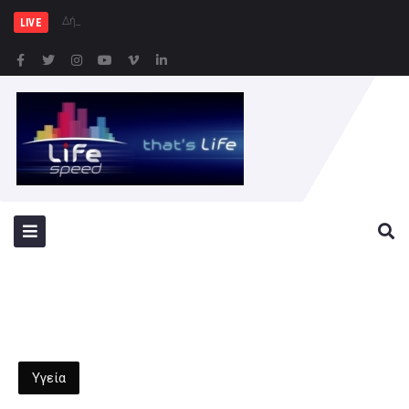
Δήμος Πειραιά : Συγκέν
LIVE
Υγεία