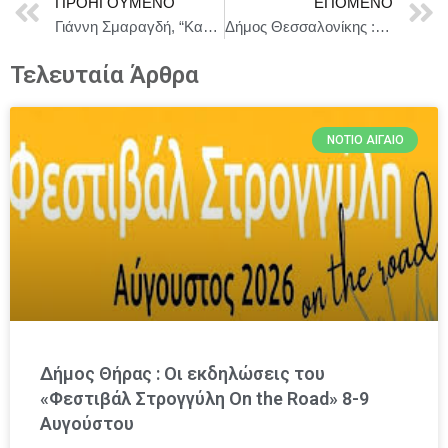
ΠΡΟΗΓΟΎΜΕΝΟ
ΕΠΌΜΕΝΟ
Γιάννη Σμαραγδή, “Καποδίστριας”: Από την αφηγηματική απόλαυση της ιστορικής αλήθειας μέχρι τα όρια της κινηματογραφικής τέχνης.
Δήμος Θεσσαλονίκης : Έκτακτα μέτρα για την προστασία αστέγων και ευάλωτων πολιτών από τον Δήμο Θεσσαλονίκης
Τελευταία Άρθρα
ΝΌΤΙΟ ΑΙΓΑΊΟ
Δήμος Θήρας : Οι εκδηλώσεις του
«Φεστιβάλ Στρογγύλη On the Road» 8-9
Αυγούστου