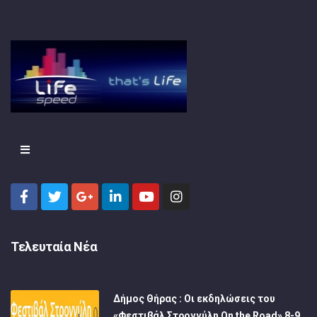
Τελευταία Νέα
Δήμος Θήρας : Οι εκδηλώσεις του
«Φεστιβάλ Στρογγύλη On the Road» 8-9